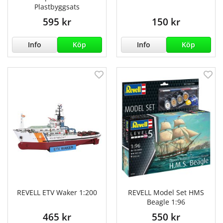
Plastbyggsats
595 kr
150 kr
Info
Köp
Info
Köp
REVELL ETV Waker 1:200
REVELL Model Set HMS
Beagle 1:96
465 kr
550 kr