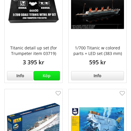
Titanic detail up set (for
1/700 Titanic w colored
Trumpeter item 03719)
parts + LED set (383 mm)
3 395 kr
595 kr
Info
Köp
Info