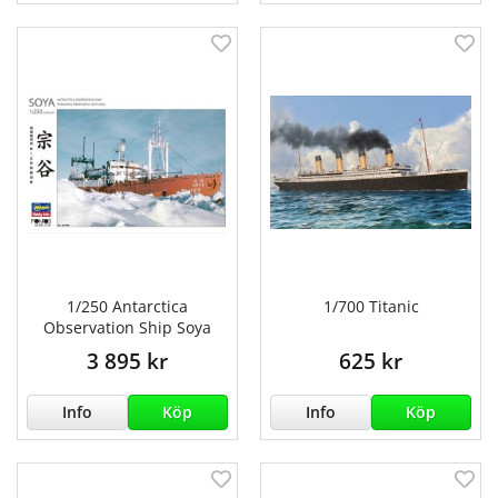
1/250 Antarctica
1/700 Titanic
Observation Ship Soya
3 895 kr
625 kr
Info
Köp
Info
Köp