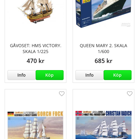
GÅVOSET: HMS VICTORY.
QUEEN MARY 2. SKALA
SKALA 1/225
1/600
470 kr
685 kr
Info
Köp
Info
Köp