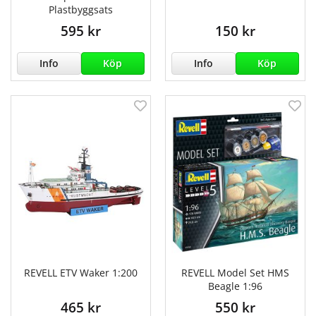
Plastbyggsats
595 kr
150 kr
Info
Köp
Info
Köp
REVELL ETV Waker 1:200
REVELL Model Set HMS
Beagle 1:96
465 kr
550 kr