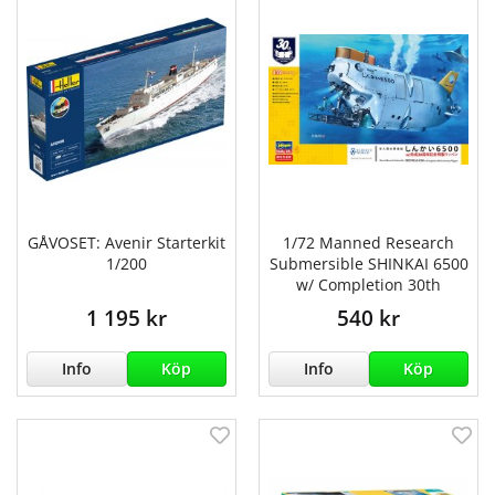
GÅVOSET: Avenir Starterkit
1/72 Manned Research
1/200
Submersible SHINKAI 6500
w/ Completion 30th
1 195 kr
540 kr
Info
Köp
Info
Köp