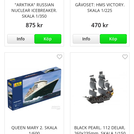
"ARKTIKA" RUSSIAN
GÅVOSET: HMS VICTORY.
NUCLEAR ICEBREAKER.
SKALA 1/225
SKALA 1/350
875 kr
470 kr
Info
Köp
Info
Köp
QUEEN MARY 2. SKALA
BLACK PEARL. 112 DELAR,
1/600
260x235mm. SKALA 1/150