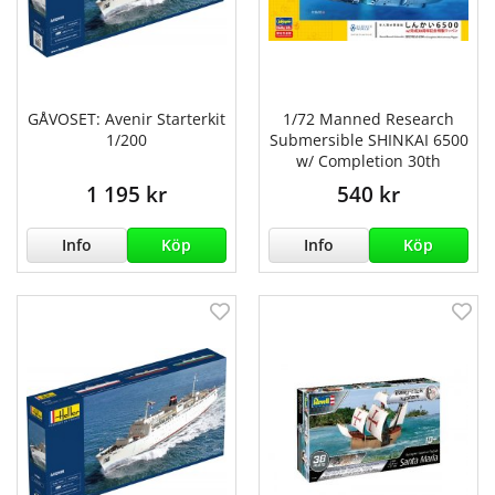
GÅVOSET: Avenir Starterkit
1/72 Manned Research
1/200
Submersible SHINKAI 6500
w/ Completion 30th
1 195 kr
540 kr
Info
Köp
Info
Köp