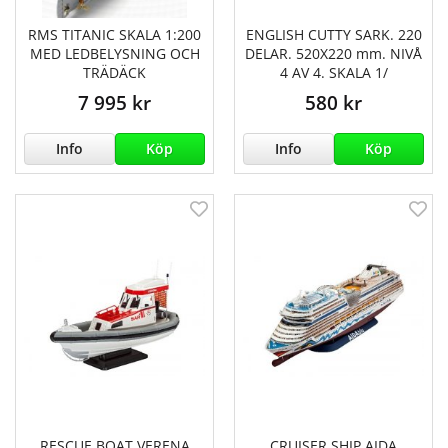
RMS TITANIC SKALA 1:200
ENGLISH CUTTY SARK. 220
MED LEDBELYSNING OCH
DELAR. 520X220 mm. NIVÅ
TRÄDÄCK
4 AV 4. SKALA 1/
7 995 kr
580 kr
Info
Köp
Info
Köp
RESCUE BOAT VERENA
CRUISER SHIP AIDA