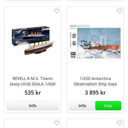
REVELL R.M.S. Titanic
1/250 Antarctica
(easy-click) SKALA 1/600
Observation Ship Soya
535 kr
3 895 kr
Info
Info
Köp