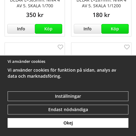
AV 5. SKALA 1/700
AV 5. SKALA 1/1200
350 kr
180 kr
Info
Köp
Info
Köp
Vi använder cookies
Vi använder cookies för funktion på sidan, analys av
data och marknadsföring.
Inställningar
Endast nödvändiga
AIDA 1996. 28 DELAR.
TITANIC SEARCHER SKALA
Okej
L=161mm. NIVÅ 3 AV 5.
1/200
SKALA 1/1200