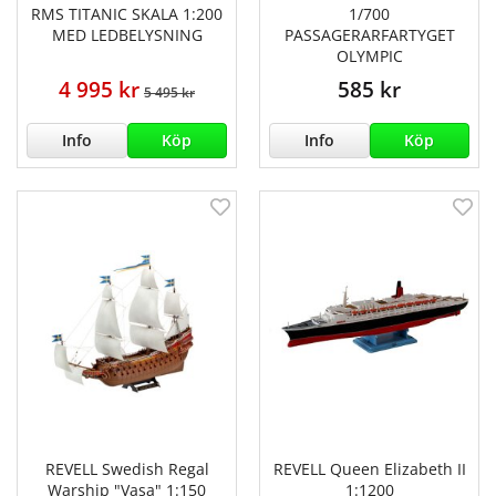
RMS TITANIC SKALA 1:200
1/700
MED LEDBELYSNING
PASSAGERARFARTYGET
OLYMPIC
4 995 kr
585 kr
5 495 kr
Info
Köp
Info
Köp
REVELL Swedish Regal
REVELL Queen Elizabeth II
Warship "Vasa" 1:150
1:1200