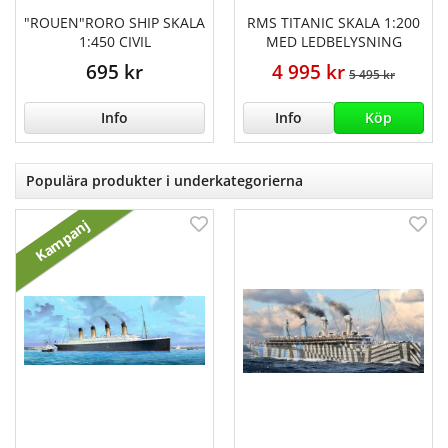
"ROUEN"RORO SHIP SKALA
RMS TITANIC SKALA 1:200
1:450 CIVIL
MED LEDBELYSNING
695 kr
4 995 kr
5 495 kr
Info
Info
Köp
Populära produkter i underkategorierna
Kampanj