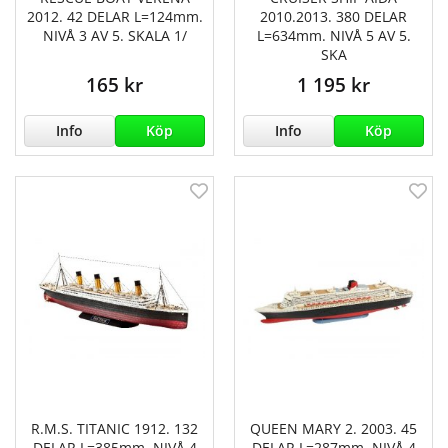
2012. 42 DELAR L=124mm.
2010.2013. 380 DELAR
NIVÅ 3 AV 5. SKALA 1/
L=634mm. NIVÅ 5 AV 5.
SKA
165 kr
1 195 kr
Info
Köp
Info
Köp
R.M.S. TITANIC 1912. 132
QUEEN MARY 2. 2003. 45
DELAR L=385mm. NIVÅ 4
DELAR L=287mm. NIVÅ 4