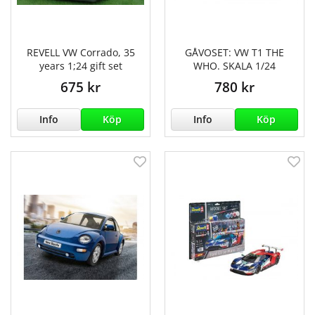
REVELL VW Corrado, 35
GÅVOSET: VW T1 THE
years 1;24 gift set
WHO. SKALA 1/24
675 kr
780 kr
Info
Köp
Info
Köp