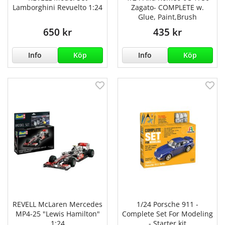
Lamborghini Revuelto 1:24
Zagato- COMPLETE w.
Glue, Paint,Brush
650 kr
435 kr
Info
Köp
Info
Köp
REVELL McLaren Mercedes
1/24 Porsche 911 -
MP4-25 "Lewis Hamilton"
Complete Set For Modeling
1:24
- Starter kit