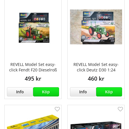
REVELL Model Set easy-
REVELL Model Set easy-
click Fendt F20 Dieselroß
click Deutz D30 1:24
495 kr
460 kr
Info
Köp
Info
Köp