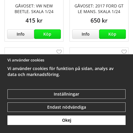
GÅVOSET: VW NEW
GÅVOSET: 2017 FORD GT
BEETLE. SKALA 1/24
LE MANS. SKALA 1/24
415 kr
650 kr
Info
Köp
Info
Köp
Vi använder cookies
Vi använder cookies för funktion på sidan, analys av
data och marknadsföring.
Inställningar
Endast nödvändiga
Okej
GÅVOSET: BUCKET WHEEL
GÅVOSET: 35 YEARS VW
EXCAVATOR 289. SKALA
GOLF 1 GTI PIRELLI. SKALA