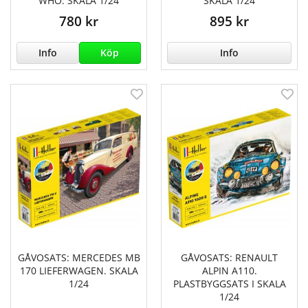
WHO. SKALA 1/24
SKALA 1/24
780 kr
895 kr
Info
Köp
Info
GÅVOSATS: MERCEDES MB
GÅVOSATS: RENAULT
170 LIEFERWAGEN. SKALA
ALPIN A110.
1/24
PLASTBYGGSATS I SKALA
1/24