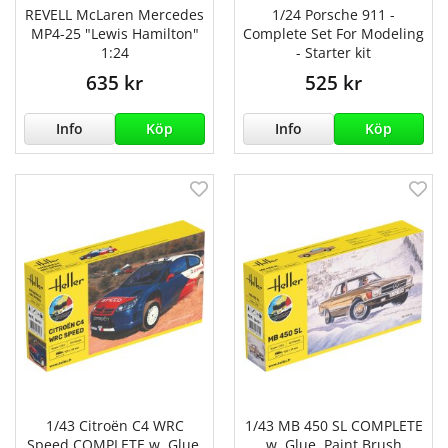
REVELL McLaren Mercedes
1/24 Porsche 911 -
MP4-25 "Lewis Hamilton"
Complete Set For Modeling
1:24
- Starter kit
635 kr
525 kr
Info
Köp
Info
Köp
1/43 Citroën C4 WRC
1/43 MB 450 SL COMPLETE
Speed COMPLETE w. Glue,
w. Glue, Paint,Brush