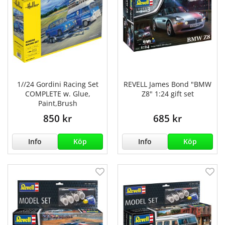
1//24 Gordini Racing Set
REVELL James Bond "BMW
COMPLETE w. Glue,
Z8" 1:24 gift set
Paint,Brush
850 kr
685 kr
Info
Köp
Info
Köp