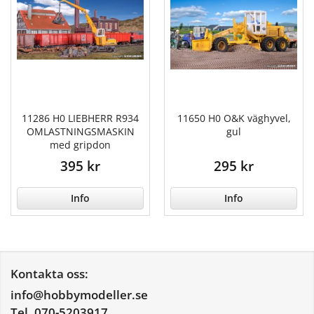
11286 H0 LIEBHERR R934
11650 H0 O&K väghyvel,
OMLASTNINGSMASKIN
gul
med gripdon
395 kr
295 kr
Info
Info
Kontakta oss:
info@hobbymodeller.se
Tel. 070-5203917