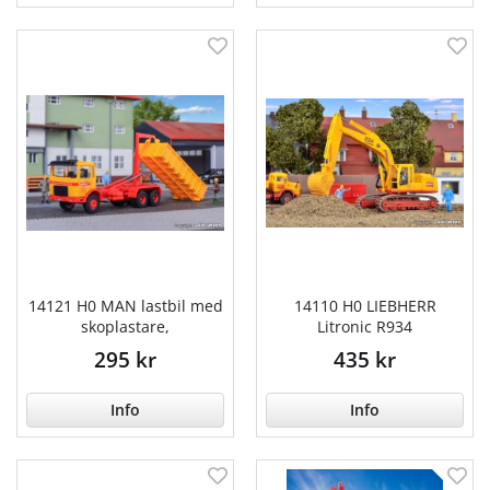
14121 H0 MAN lastbil med
14110 H0 LIEBHERR
skoplastare,
Litronic R934
295 kr
435 kr
Info
Info