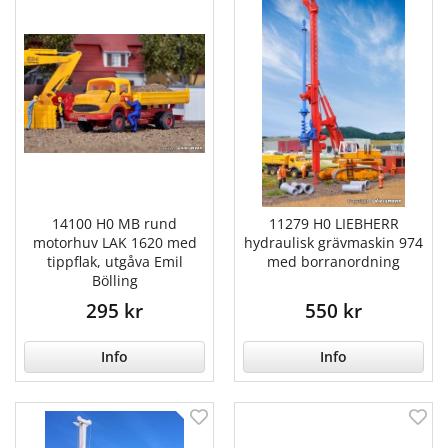
14100 H0 MB rund
11279 H0 LIEBHERR
motorhuv LAK 1620 med
hydraulisk grävmaskin 974
tippflak, utgåva Emil
med borranordning
Bölling
295 kr
550 kr
Info
Info