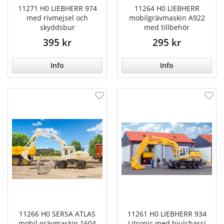
11271 H0 LIEBHERR 974
11264 H0 LIEBHERR
med rivmejsel och
mobilgrävmaskin A922
skyddsbur
med tillbehör
395 kr
295 kr
Info
Info
11266 H0 SERSA ATLAS
11261 H0 LIEBHERR 934
mobil grävmaskin 1604
Litronic med hjulchassi