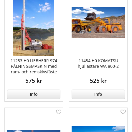
11253 H0 LIEBHERR 974
11454 H0 KOMATSU
PÅLNINGSMASKIN med
hjullastare WA 800-2
ram- och remskivsfäste
575 kr
525 kr
Info
Info