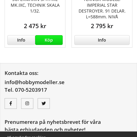
MK.IXC, TECHNIK SKALA
IMPERIAL STAR
1/32.
DESTROYER. 91 DELAR.
L=588mm. NIVÅ
2 475 kr
2 795 kr
Info
Köp
Info
Kontakta oss:
info@hobbymodeller.se
Tel. 070-5203917
Prenumerera på nyhetsbrevet för våra
bästa erbjudanden och nyheter!