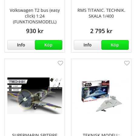
Volkswagen T2 bus (easy
RMS TITANIC. TECHNIK.
click) 1:24
SKALA 1/400
(FUNKTIONSMODELL)
930 kr
2 795 kr
Info
Köp
Info
Köp
SUPERMARIN SPITFIRE
TEKNISK MODELL: