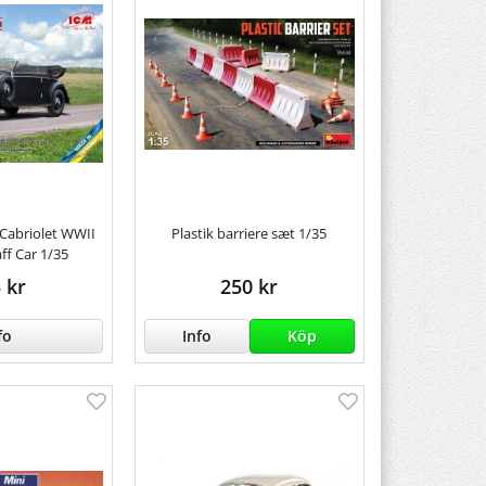
 Cabriolet WWII
Plastik barriere sæt 1/35
ff Car 1/35
 kr
250 kr
fo
Info
Köp