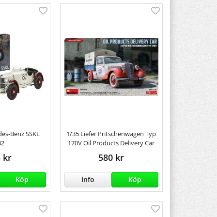
des-Benz SSKL
1/35 Liefer Pritschenwagen Typ
32
170V Oil Products Delivery Car
 kr
580 kr
Köp
Info
Köp