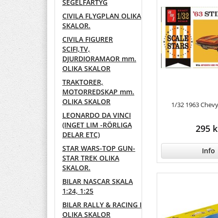
SEGELFARTYG
CIVILA FLYGPLAN OLIKA
SKALOR.
CIVILA FIGURER
SCIFI,TV,
DJURDIORAMAOR mm.
OLIKA SKALOR
TRAKTORER,
MOTORREDSKAP mm.
OLIKA SKALOR
1/32 1963 Chevy
LEONARDO DA VINCI
(INGET LIM -RÖRLIGA
295 k
DELAR ETC)
STAR WARS-TOP GUN-
Info
STAR TREK OLIKA
SKALOR.
BILAR NASCAR SKALA
1:24, 1:25
BILAR RALLY & RACING I
OLIKA SKALOR