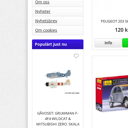
Om oss
Nyheter
Nyhetsbrev
PEUGEOT 203 S
120 k
Om cookies
Info
Populärt just nu
GÅVOSET: GRUMMAN F-
4F4 WILDCAT &
MITSUBISHI ZERO. SKALA