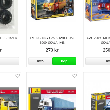
IRE. SKALA
EMERGENCY GAS SERVICE UAZ
UAC 2909 EMER
3909. SKALA 1/43
SKALA
r
270 kr
250
Info
Köp
In