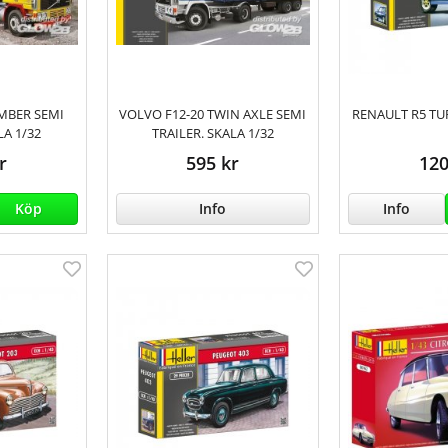
IMBER SEMI
VOLVO F12-20 TWIN AXLE SEMI
RENAULT R5 TU
LA 1/32
TRAILER. SKALA 1/32
r
595 kr
120
Köp
Info
Info