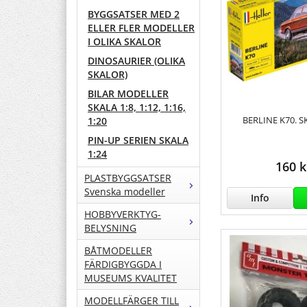
BYGGSATSER MED 2
ELLER FLER MODELLER
I OLIKA SKALOR
DINOSAURIER (OLIKA
SKALOR)
BILAR MODELLER
SKALA 1:8, 1:12, 1:16,
BERLINE K70. S
1:20
PIN-UP SERIEN SKALA
1:24
160 k
PLASTBYGGSATSER
Svenska modeller
Info
HOBBYVERKTYG-
BELYSNING
BÅTMODELLER
FÄRDIGBYGGDA I
MUSEUMS KVALITET
MODELLFÄRGER TILL