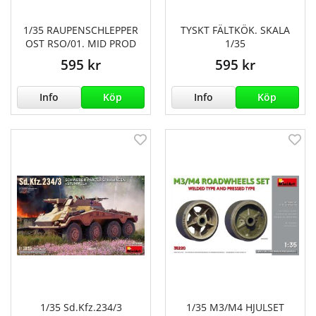
1/35 RAUPENSCHLEPPER
TYSKT FÄLTKÖK. SKALA
OST RSO/01. MID PROD
1/35
595 kr
595 kr
Info
Köp
Info
Köp
1/35 Sd.Kfz.234/3
1/35 M3/M4 HJULSET