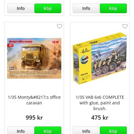
Info
Köp
Info
Köp
1/35 Monty&#8217;s office
1/35 VAB 6x6 COMPLETE
caravan
with glue, paint and
brush.
995 kr
475 kr
Info
Köp
Info
Köp