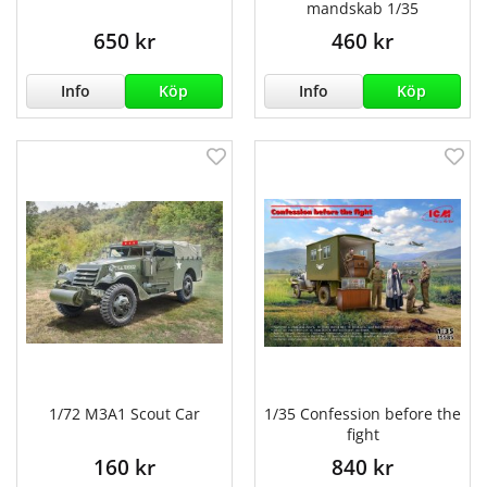
mandskab 1/35
650 kr
460 kr
Info
Köp
Info
Köp
1/72 M3A1 Scout Car
1/35 Confession before the
fight
160 kr
840 kr