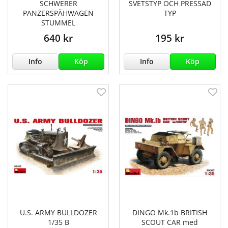
SCHWERER
SVETSTYP OCH PRESSAD
PANZERSPÄHWAGEN
TYP
STUMMEL
640 kr
195 kr
Info
Köp
Info
Köp
U.S. ARMY BULLDOZER
DINGO Mk.1b BRITISH
1/35 B
SCOUT CAR med