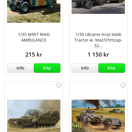
1/35 M997 MAXI
1/35 Ukraine Kraz-6446
AMBULANCE
Tractor w. Maz/Chmzap-
52...
215 kr
1 150 kr
Info
Köp
Info
Köp