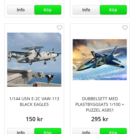
Info
Köp
Info
Köp
1/144 USN E-2C VAW-113
DUBBELSETT MED
BLACK EAGLES
PLASTBYGGSATS 1/100 +
PUZZEL AS851
150 kr
295 kr
Info
Köp
Info
Köp