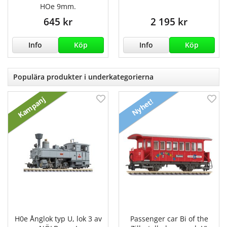
HOe 9mm.
645 kr
2 195 kr
Info
Köp
Info
Köp
Populära produkter i underkategorierna
Kampanj
Nyhet!
H0e Ånglok typ U, lok 3 av
Passenger car Bi of the