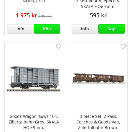
NÖLB, era I
Zillertalbahn, epoch VI
SKALA HOe 9mm.
1 975 kr
595 kr
2 195 kr
Info
Köp
Info
Köp
Goods Wagon, Gw/s 104,
3-piece Set, 2 Pass.
Zillertalbahn Grey. SKALA
Coaches & Goods Van,
HOe 9mm.
Zillertalbahn Brown.