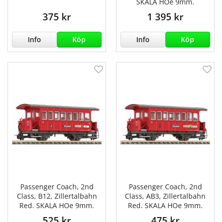
SKALA HOe 9mm.
375 kr
1 395 kr
Info
Köp
Info
Köp
Passenger Coach, 2nd
Passenger Coach, 2nd
Class, B12, Zillertalbahn
Class, AB3, Zillertalbahn
Red. SKALA HOe 9mm.
Red. SKALA HOe 9mm.
525 kr
475 kr