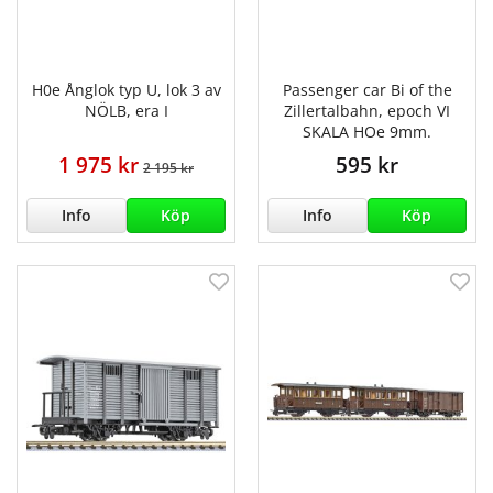
H0e Ånglok typ U, lok 3 av
Passenger car Bi of the
NÖLB, era I
Zillertalbahn, epoch VI
SKALA HOe 9mm.
1 975 kr
595 kr
2 195 kr
Info
Köp
Info
Köp