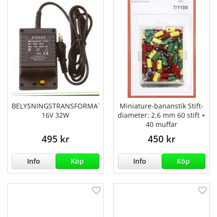
BELYSNINGSTRANSFORMATOR
Miniature-bananstik Stift-
16V 32W
diameter: 2.6 mm 60 stift +
40 muffar
495 kr
450 kr
Info
Köp
Info
Köp