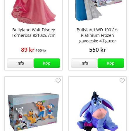
Bullyland Walt Disney
Bullyland WD 100 års
Törnerosa 8x10x5,7cm
Platinium Frozen
gaveæske 4 figurer
89 kr
550 kr
100 kr
Info
Köp
Info
Köp