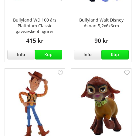
Bullyland WD 100 års
Bullyland Walt Disney
Platinium Classic
Åsnan 5,2x6x6cm
gaveæske 4 figurer
415 kr
90 kr
Info
Köp
Info
Köp