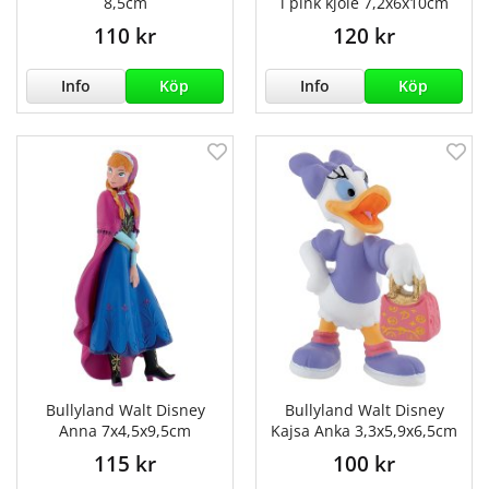
8,5cm
i pink kjole 7,2x6x10cm
110 kr
120 kr
Info
Köp
Info
Köp
Bullyland Walt Disney
Bullyland Walt Disney
Anna 7x4,5x9,5cm
Kajsa Anka 3,3x5,9x6,5cm
115 kr
100 kr