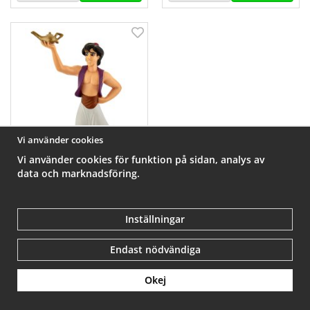
Vi använder cookies
Vi använder cookies för funktion på sidan, analys av
data och marknadsföring.
Bullyland Walt Disney
Aladdin 7x4,4x12,5cm
Inställningar
95 kr
Endast nödvändiga
Info
Köp
Okej
Populära produkter i underkategorierna