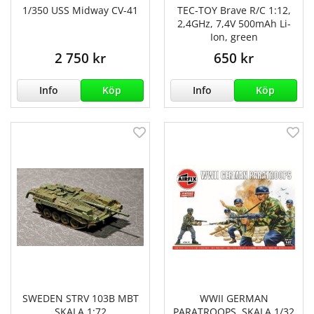
1/350 USS Midway CV-41
TEC-TOY Brave R/C 1:12,
2,4GHz, 7,4V 500mAh Li-
Ion, green
2 750 kr
650 kr
Info
Köp
Info
Köp
SWEDEN STRV 103B MBT
WWII GERMAN
SKALA 1:72
PARATROOPS. SKALA 1/32