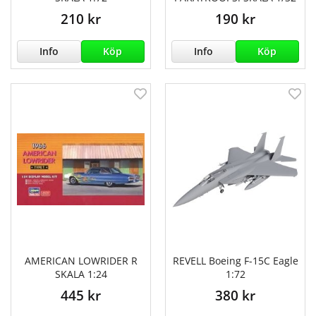
210 kr
190 kr
Info
Köp
Info
Köp
AMERICAN LOWRIDER R
REVELL Boeing F-15C Eagle
SKALA 1:24
1:72
445 kr
380 kr