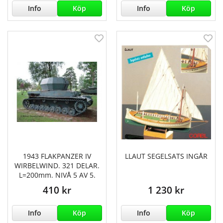
Info
Köp
Info
Köp
1943 FLAKPANZER IV
LLAUT SEGELSATS INGÅR
WIRBELWIND. 321 DELAR.
L=200mm. NIVÅ 5 AV 5.
410 kr
1 230 kr
Info
Köp
Info
Köp