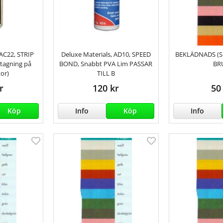
 AC22, STRIP
Deluxe Materials, AD10, SPEED
BEKLÄDNADS (S
tagning på
BOND, Snabbt PVA Lim PASSAR
BR
or)
TILL B
r
120 kr
50
Köp
Info
Köp
Info