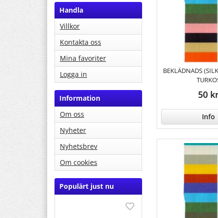
Handla
Villkor
Kontakta oss
Mina favoriter
BEKLÄDNADS (SILK
Logga in
TURKO
50 k
Information
Om oss
Info
Nyheter
Nyhetsbrev
Om cookies
Populärt just nu