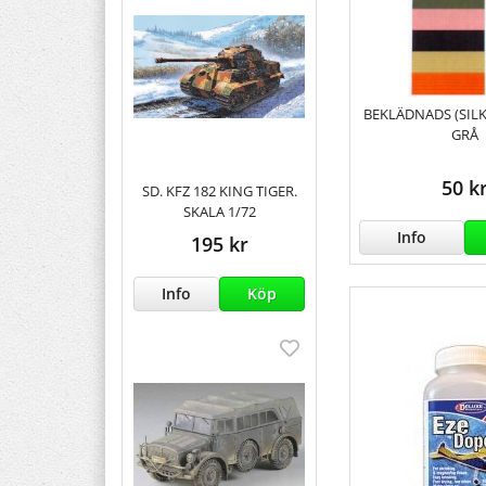
BEKLÄDNADS (SILK
GRÅ
50 k
SD. KFZ 182 KING TIGER.
SKALA 1/72
Info
195 kr
Info
Köp