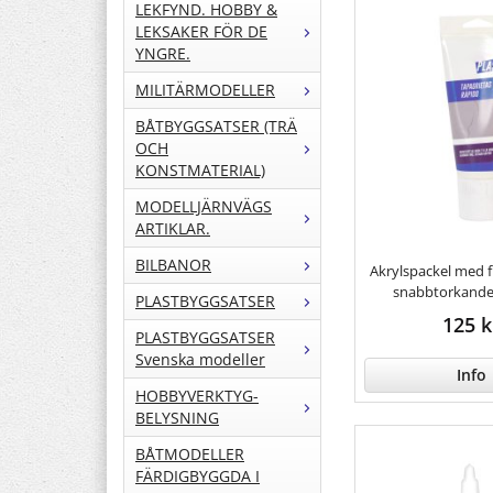
LEKFYND. HOBBY &
LEKSAKER FÖR DE
YNGRE.
MILITÄRMODELLER
BÅTBYGGSATSER (TRÄ
OCH
KONSTMATERIAL)
MODELLJÄRNVÄGS
ARTIKLAR.
BILBANOR
Akrylspackel med f
snabbtorkande 
PLASTBYGGSATSER
125 k
PLASTBYGGSATSER
Svenska modeller
Info
HOBBYVERKTYG-
BELYSNING
BÅTMODELLER
FÄRDIGBYGGDA I