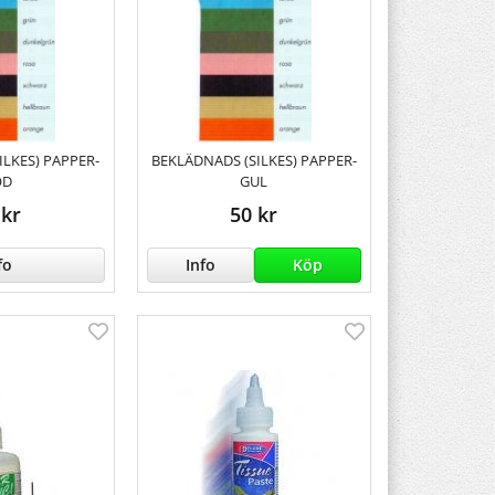
ILKES) PAPPER-
BEKLÄDNADS (SILKES) PAPPER-
ÖD
GUL
 kr
50 kr
fo
Info
Köp