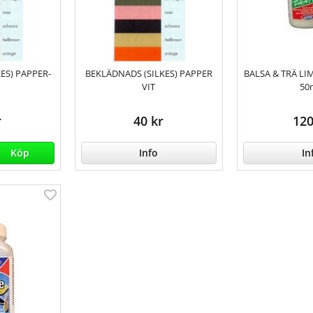
ES) PAPPER-
BEKLÄDNADS (SILKES) PAPPER
BALSA & TRÄ LI
VIT
50
r
40 kr
120
Köp
Info
In