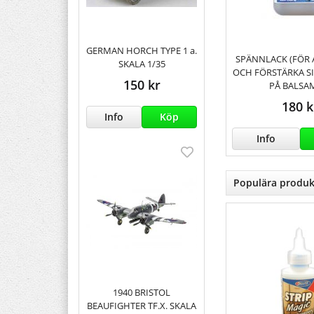
GERMAN HORCH TYPE 1 a.
SPÄNNLACK (FÖR 
SKALA 1/35
OCH FÖRSTÄRKA S
150 kr
PÅ BALS
180 k
Info
Köp
Info
Populära produk
1940 BRISTOL
BEAUFIGHTER TF.X. SKALA