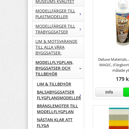
MUSEUMS KVALITET
MODELLFÄRGER TILL
PLASTMODELLER
MODELLFÄRGER TILL
TRÄBYGGSATSER
LIM & MOTSVARANDE
TILL ALLA VÅRA
BYGGSATSER.
Deluxe Materials,
MODELLFLYGPLAN,
MAGIC, (Färgbort
BYGGSATSER OCH
målade yt
TILLBEHÖR
179 k
LIM & TILLBEHÖR
Info
BALSABYGGSATSER
FLYGPLANSMODELLER
BRÄNSLEMOTER TILL
MODELLFLYGPLAN
NÄSTAN KLAR ATT
FLYGA