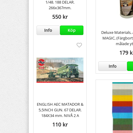
1/48. 188 DELAR.
266x367mm.
550 kr
Info
Köp
Deluxe Materials,
MAGIC, (Färgbort
målade yt
179 k
Info
ENGLISH AEC MATADOR &
5,5INCH GUN. 67 DELAR.
184X34 mm. NIVÅ 2 A
110 kr