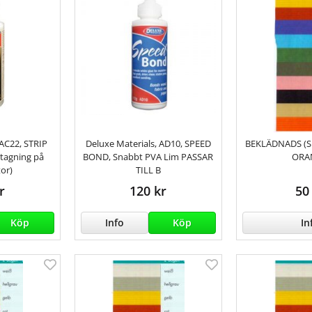
 AC22, STRIP
Deluxe Materials, AD10, SPEED
BEKLÄDNADS (S
tagning på
BOND, Snabbt PVA Lim PASSAR
ORA
or)
TILL B
r
120 kr
50
Köp
Info
Köp
In