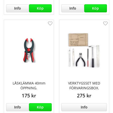
Info
Köp
Info
Köp
LÅSKLÄMMA 40mm
VERKTYGSSET MED
ÖPPNING.
FÖRVARINGSBOX.
175 kr
275 kr
Info
Köp
Info