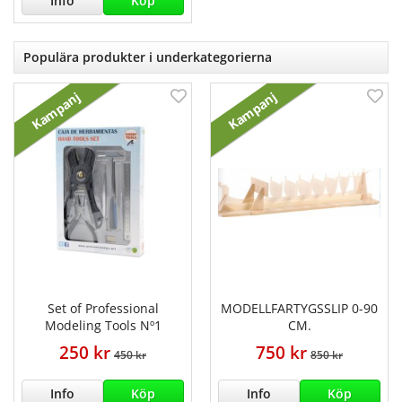
Info
Köp
Populära produkter i underkategorierna
Kampanj
Kampanj
Set of Professional
MODELLFARTYGSSLIP 0-90
Modeling Tools Nº1
CM.
250 kr
750 kr
450 kr
850 kr
Info
Köp
Info
Köp