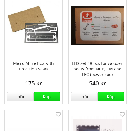
Micro Mitre Box with
LED-set 48 pcs for wooden
Precision Saws
boats from NCB, TM and
TEC (power sour
175 kr
540 kr
Info
Köp
Info
Köp