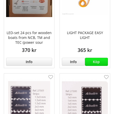
LED-set 24 pcs for wooden
LIGHT PACKAGE EASY
boats from NCB, TM and
LIGHT
TEC (power sour
370 kr
365 kr
Info
Info
Köp