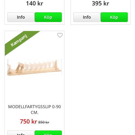
140 kr
395 kr
Info
Köp
Info
Köp
Kampanj
MODELLFARTYGSSLIP 0-90
CM.
750 kr
850 kr