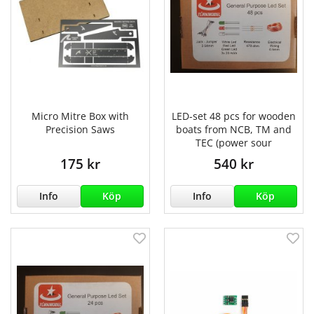
Micro Mitre Box with
LED-set 48 pcs for wooden
Precision Saws
boats from NCB, TM and
TEC (power sour
175 kr
540 kr
Info
Köp
Info
Köp