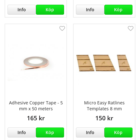
Info
Köp
Info
Köp
Adhesive Copper Tape - 5
Micro Easy Ratlines
mm x 50 meters
Templates 8 mm
165 kr
150 kr
Info
Köp
Info
Köp