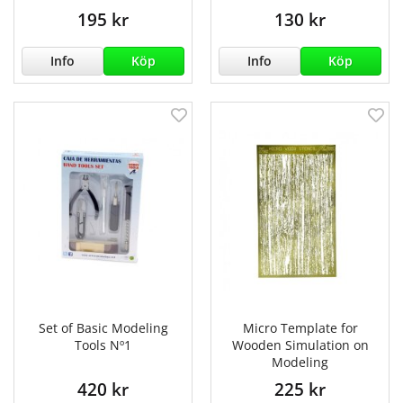
195 kr
130 kr
Info
Köp
Info
Köp
Set of Basic Modeling
Micro Template for
Tools Nº1
Wooden Simulation on
Modeling
420 kr
225 kr