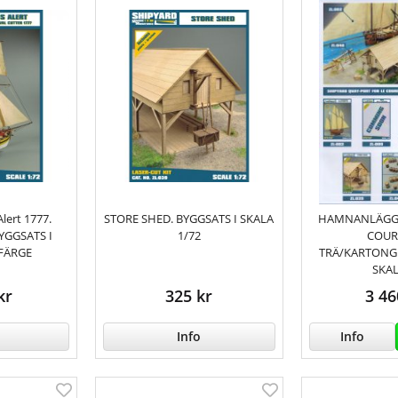
ert 1777.
STORE SHED. BYGGSATS I SKALA
HAMNANLÄGGN
GGSATS I
1/72
COUR
 FÄRGE
TRÄ/KARTONG
SKAL
kr
325 kr
3 46
Info
Info