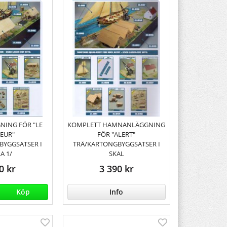
ING FÖR "LE
KOMPLETT HAMNANLÄGGNING
EUR"
FÖR "ALERT"
BYGGSATSER I
TRÄ/KARTONGBYGGSATSER I
A 1/
SKAL
0 kr
3 390 kr
Köp
Info