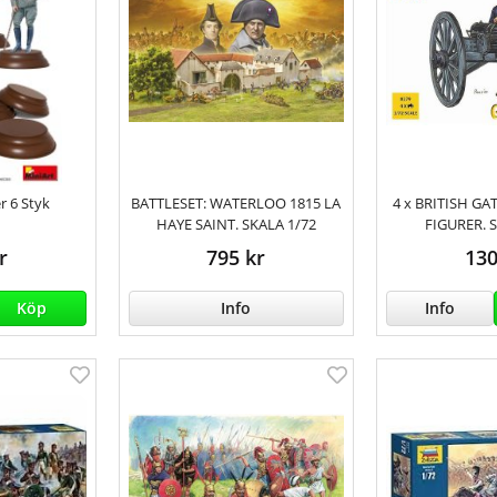
er 6 Styk
BATTLESET: WATERLOO 1815 LA
4 x BRITISH GA
HAYE SAINT. SKALA 1/72
FIGURER. 
r
795 kr
130
Köp
Info
Info