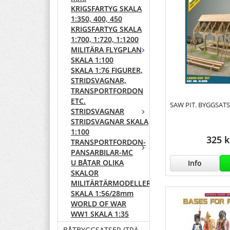
KRIGSFARTYG SKALA
1:350, 400, 450
KRIGSFARTYG SKALA
1:700, 1:720, 1:1200
MILITÄRA FLYGPLAN
SKALA 1:100
SKALA 1:76 FIGURER,
STRIDSVAGNAR,
TRANSPORTFORDON
ETC.
SAW PIT. BYGGSATS 
STRIDSVAGNAR
STRIDSVAGNAR SKALA
1:100
325 k
TRANSPORTFORDON-
PANSARBILAR-MC
U BÅTAR OLIKA
Info
SKALOR
MILITÄRTÄRMODELLER
SKALA 1:56/28mm
WORLD OF WAR
WW1 SKALA 1:35
BÅTBYGGSATSER (TRÄ