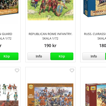
N GUARD
REPUBLICAN ROME INFANTRY.
RUSS. CUIRASSI
ALA 1/72
SKALA 1/72
SKALA
r
190 kr
180
Köp
Info
Köp
Info