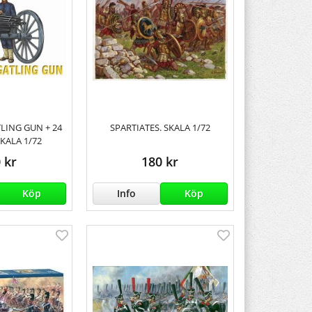
TLING GUN + 24
SPARTIATES. SKALA 1/72
SKALA 1/72
 kr
180 kr
Köp
Info
Köp