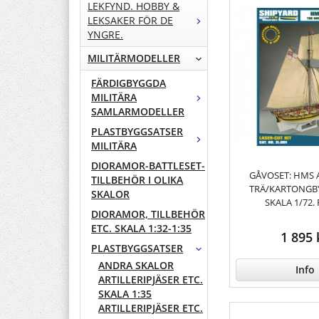
LEKFYND. HOBBY &
LEKSAKER FÖR DE
YNGRE.
MILITÄRMODELLER
FÄRDIGBYGGDA
MILITÄRA
SAMLARMODELLER
PLASTBYGGSATSER
MILITÄRA
DIORAMOR-BATTLESET-
GÅVOSET: HMS Al
TILLBEHÖR I OLIKA
TRÄ/KARTONGBY
SKALOR
SKALA 1/72.
DIORAMOR, TILLBEHÖR
ETC. SKALA 1:32-1:35
1 895 
PLASTBYGGSATSER
ANDRA SKALOR
Info
ARTILLERIPJÄSER ETC.
SKALA 1:35
ARTILLERIPJÄSER ETC.