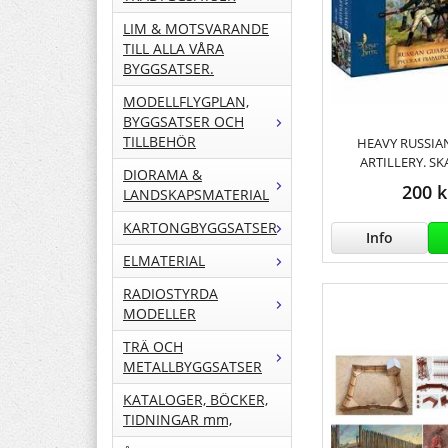
LIM & MOTSVARANDE
TILL ALLA VÅRA
BYGGSATSER.
MODELLFLYGPLAN,
BYGGSATSER OCH
TILLBEHÖR
HEAVY RUSSIA
ARTILLERY. SK
DIORAMA &
200 k
LANDSKAPSMATERIAL
KARTONGBYGGSATSER
Info
ELMATERIAL
RADIOSTYRDA
MODELLER
TRÄ OCH
METALLBYGGSATSER
KATALOGER, BÖCKER,
TIDNINGAR mm,