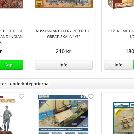
LAST OUTPOST
RUSSIAN ARTILLERY PETER THE
REP. ROME CA
 AND INDIAN
GREAT. SKALA 1/72
1/
K
r
210 kr
180
Köp
Info
Info
ter i underkategorierna