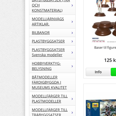
OCH
KONSTMATERIAL)
MODELLJÄRNVÄGS
ARTIKLAR.
BILBANOR
PLASTBYGGSATSER
Baser til figur
PLASTBYGGSATSER
Svenska modeller
125 k
HOBBYVERKTYG-
BELYSNING
Info
BÅTMODELLER
FÄRDIGBYGGDA I
MUSEUMS KVALITET
MODELLFÄRGER TILL
PLASTMODELLER
MODELLFÄRGER TILL
TRÄBYGGSATSER