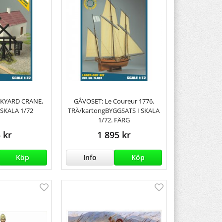
KYARD CRANE,
GÅVOSET: Le Coureur 1776.
 SKALA 1/72
TRÄ/kartongBYGGSATS I SKALA
1/72. FÄRG
 kr
1 895 kr
Köp
Info
Köp