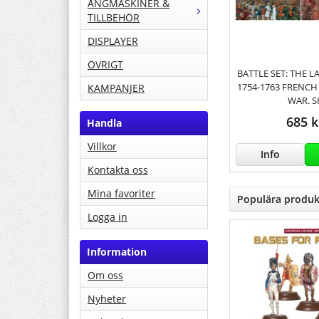
ÅNGMASKINER &
TILLBEHÖR
DISPLAYER
ÖVRIGT
BATTLE SET: THE 
1754-1763 FRENCH
KAMPANJER
WAR. S
685 k
Handla
Villkor
Info
Kontakta oss
Mina favoriter
Populära produk
Logga in
Information
Om oss
Nyheter