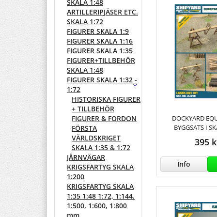
SKALA 1:48
ARTILLERIPJÄSER ETC.
SKALA 1:72
FIGURER SKALA 1:9
FIGURER SKALA 1:16
FIGURER SKALA 1:35
FIGURER+TILLBEHÖR
SKALA 1:48
FIGURER SKALA 1:32 -
1:72
HISTORISKA FIGURER
+ TILLBEHÖR
DOCKYARD EQU
FIGURER & FORDON
BYGGSATS I SK
FÖRSTA
VÄRLDSKRIGET
395 k
SKALA 1:35 & 1:72
JÄRNVÄGAR
Info
KRIGSFARTYG SKALA
1:200
KRIGSFARTYG SKALA
1:35 1:48 1:72, 1:144.
1:500, 1:600, 1:800
mm.