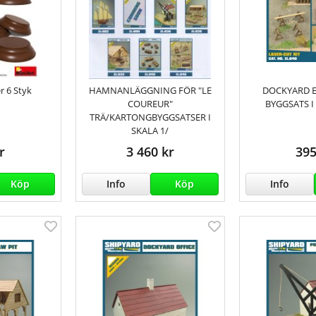
er 6 Styk
HAMNANLÄGGNING FÖR "LE
DOCKYARD 
COUREUR"
BYGGSATS I
TRÄ/KARTONGBYGGSATSER I
SKALA 1/
r
3 460 kr
395
Köp
Info
Köp
Info