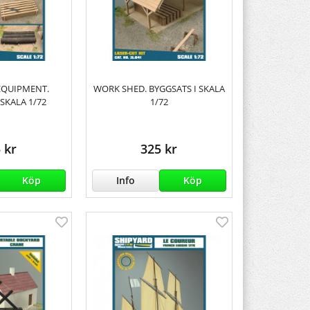
EQUIPMENT.
WORK SHED. BYGGSATS I SKALA
 SKALA 1/72
1/72
 kr
325 kr
Köp
Info
Köp