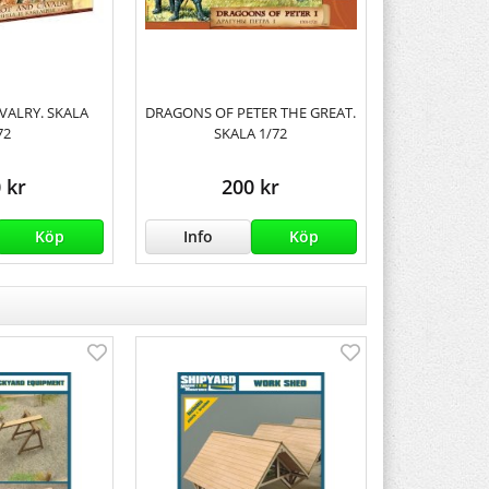
VALRY. SKALA
DRAGONS OF PETER THE GREAT.
72
SKALA 1/72
 kr
200 kr
Köp
Info
Köp