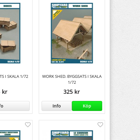
S I SKALA 1/72
WORK SHED. BYGGSATS I SKALA
1/72
 kr
325 kr
fo
Info
Köp