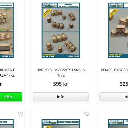
IPMENT.
BARRELS. BYGGSATS I SKALA
BOXES. BYGGSAT
ALA 1/72
1/72
r
595 kr
325
Köp
Info
In