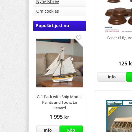
Nyhetsbrev
Om cookies
Populärt just nu
Baser til figur
125 k
Info
Gift Pack with Ship Model,
Paints and Tools: Le
Renard
1 995 kr
Info
Köp