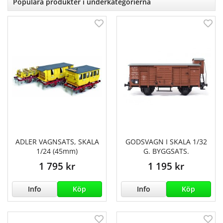
Populära produkter i underkategorierna
ADLER VAGNSATS, SKALA
GODSVAGN I SKALA 1/32
1/24 (45mm)
G. BYGGSATS.
1 795 kr
1 195 kr
Info
Köp
Info
Köp