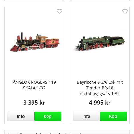
ÅNGLOK ROGERS 119
Bayrische S 3/6 Lok mit
SKALA 1/32
Tender BR-18
metallbyggsats 1:32
3 395 kr
4 995 kr
Info
Köp
Info
Köp