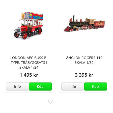
LONDON AEC BUSS B-
ÅNGLOK ROGERS 119
TYPE. TRÄBYGGSATS I
SKALA 1/32
SKALA 1/24
1 495 kr
3 395 kr
Info
Köp
Info
Köp