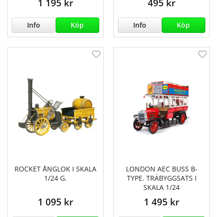
1 195 kr
495 kr
Info
Köp
Info
Köp
ROCKET ÅNGLOK I SKALA
LONDON AEC BUSS B-
1/24 G.
TYPE. TRÄBYGGSATS I
SKALA 1/24
1 095 kr
1 495 kr