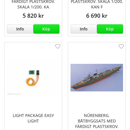
FÄRDIGT PLASTSKROV.
PLASTSKROV. SKALA 1/200.
SKALA 1/200. KA
KAN F
5 820 kr
6 690 kr
Info
Köp
Info
Köp
LIGHT PACKAGE EASY
NÛRENBERG.
LIGHT
BÅTBYGGSATS MED
FÄRDIGT PLASTSKROV.