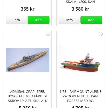
SKALA 1/200. KAN
365 kr
3 580 kr
Info
Köp
Info
Köp
ADMIRAL GRAF- SPEE.
1:75 - FAIRMOUNT ALPINE
BYGGSATS MED FÄRDIGT
-WOODEN HULL. KAN
SKROV I PLAST. SKALA 1/
FÖRSES MED RC.
5 350 kr
4 795 kr