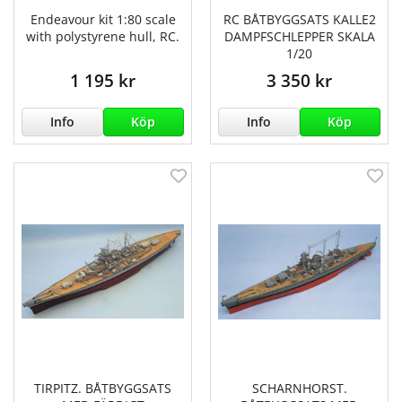
Endeavour kit 1:80 scale
RC BÅTBYGGSATS KALLE2
with polystyrene hull, RC.
DAMPFSCHLEPPER SKALA
1/20
1 195 kr
3 350 kr
Info
Köp
Info
Köp
TIRPITZ. BÅTBYGGSATS
SCHARNHORST.