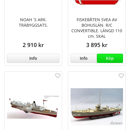
NOAH ´S ARK.
FISKEBÅTEN SVEA AV
TRÄBYGGSATS.
BOHUSLÄN. R/C
CONVERTIBLE. LÄNGD 110
cm. SKAL
2 910 kr
3 895 kr
Info
Info
Köp