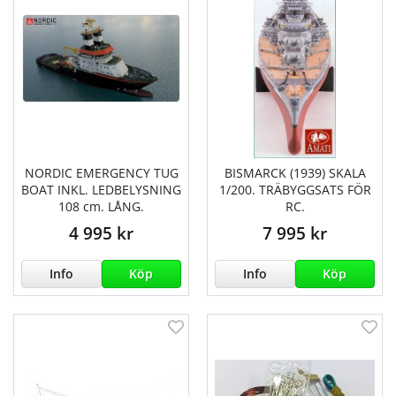
NORDIC EMERGENCY TUG
BISMARCK (1939) SKALA
BOAT INKL. LEDBELYSNING
1/200. TRÄBYGGSATS FÖR
108 cm. LÅNG.
RC.
4 995 kr
7 995 kr
Info
Köp
Info
Köp