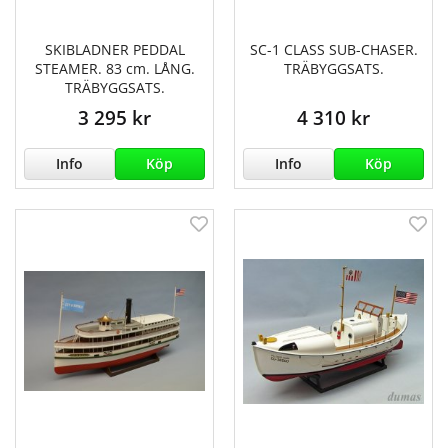
SKIBLADNER PEDDAL
SC-1 CLASS SUB-CHASER.
STEAMER. 83 cm. LÅNG.
TRÄBYGGSATS.
TRÄBYGGSATS.
3 295 kr
4 310 kr
Info
Köp
Info
Köp