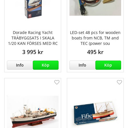
Dorade Racing Yacht
LED-set 48 pcs for wooden
TRÄBYGGSATS I SKALA
boats from NCB, TM and
1/20 KAN FÖRSES MED RC
TEC (power sou
3 995 kr
495 kr
Info
Köp
Info
Köp