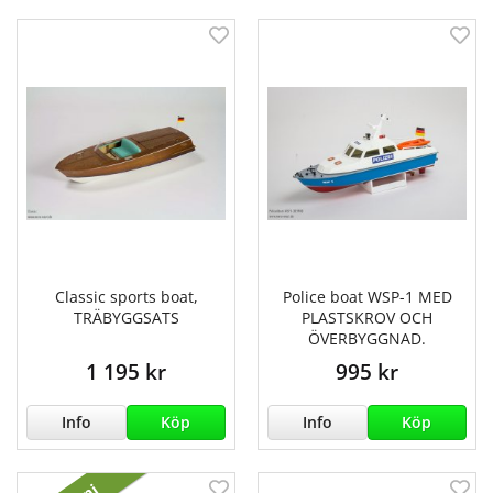
Classic sports boat,
Police boat WSP-1 MED
TRÄBYGGSATS
PLASTSKROV OCH
ÖVERBYGGNAD.
1 195 kr
995 kr
Info
Köp
Info
Köp