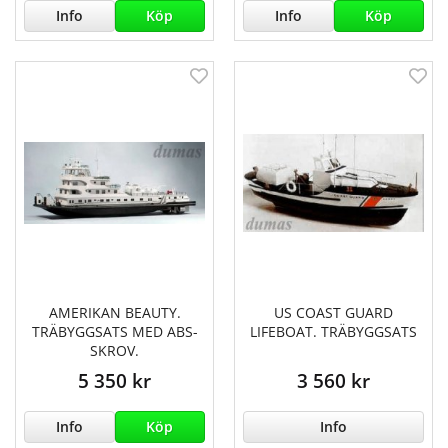
Info
Köp
Info
Köp
AMERIKAN BEAUTY.
US COAST GUARD
TRÄBYGGSATS MED ABS-
LIFEBOAT. TRÄBYGGSATS
SKROV.
5 350 kr
3 560 kr
Info
Köp
Info