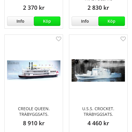
2 370 kr
2 830 kr
Info
Köp
Info
Köp
CREOLE QUEEN.
U.S.S. CROCKET.
TRÄBYGGSATS.
TRÄBYGGSATS.
8 910 kr
4 460 kr