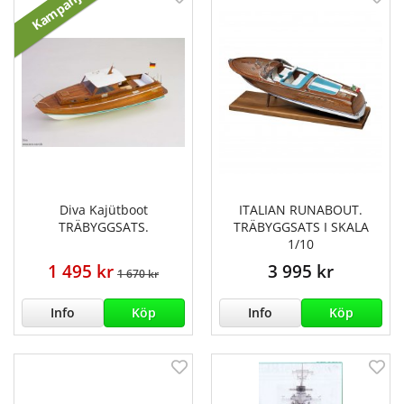
Kampanj
Diva Kajütboot
ITALIAN RUNABOUT.
TRÄBYGGSATS.
TRÄBYGGSATS I SKALA
1/10
1 495 kr
3 995 kr
1 670 kr
Info
Köp
Info
Köp