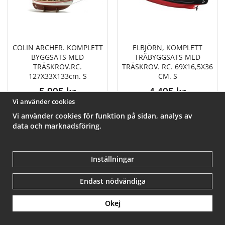
COLIN ARCHER. KOMPLETT
ELBJÖRN, KOMPLETT
BYGGSATS MED
TRÄBYGGSATS MED
TRÄSKROV.RC.
TRÄSKROV. RC. 69X16,5X36
127X33X133cm. S
CM. S
5 995 kr
4 495 kr
Vi använder cookies
Info
Köp
Info
Köp
Vi använder cookies för funktion på sidan, analys av
data och marknadsföring.
Inställningar
Endast nödvändiga
Okej