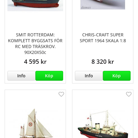
SMIT ROTTERDAM:
CHRIS-CRAFT SUPER
KOMPLETT BYGGSATS FÖR
SPORT 1964 SKALA 1:8
RC MED TRÄSKROV.
90X20X50c
4 595 kr
8 320 kr
Info
Köp
Info
Köp