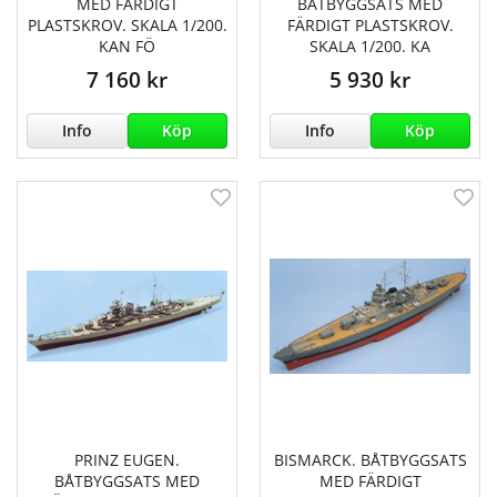
MED FÄRDIGT
BÅTBYGGSATS MED
PLASTSKROV. SKALA 1/200.
FÄRDIGT PLASTSKROV.
KAN FÖ
SKALA 1/200. KA
7 160 kr
5 930 kr
Info
Köp
Info
Köp
PRINZ EUGEN.
BISMARCK. BÅTBYGGSATS
BÅTBYGGSATS MED
MED FÄRDIGT