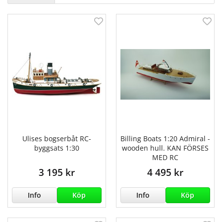
Ulises bogserbåt RC-
Billing Boats 1:20 Admiral -
byggsats 1:30
wooden hull. KAN FÖRSES
MED RC
3 195 kr
4 495 kr
Info
Köp
Info
Köp