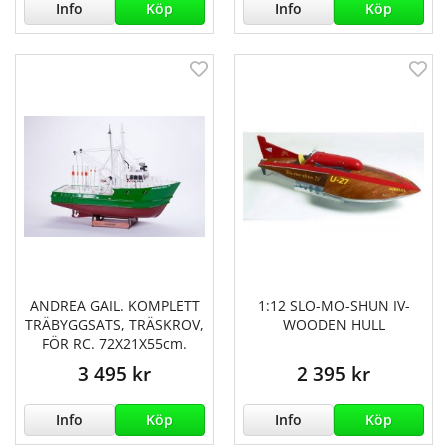
Info
Köp
Info
Köp
ANDREA GAIL. KOMPLETT
1:12 SLO-MO-SHUN IV-
TRÄBYGGSATS, TRÄSKROV,
WOODEN HULL
FÖR RC. 72X21X55cm.
3 495 kr
2 395 kr
Info
Köp
Info
Köp