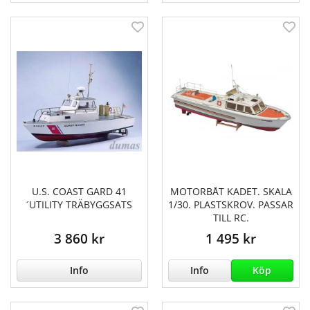
U.S. COAST GARD 41
MOTORBÅT KADET. SKALA
´UTILITY TRÄBYGGSATS
1/30. PLASTSKROV. PASSAR
TILL RC.
3 860 kr
1 495 kr
Info
Info
Köp