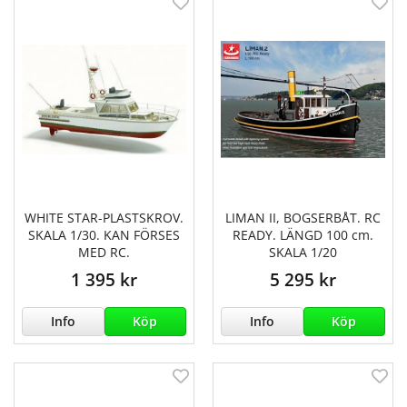
WHITE STAR-PLASTSKROV.
LIMAN II, BOGSERBÅT. RC
SKALA 1/30. KAN FÖRSES
READY. LÄNGD 100 cm.
MED RC.
SKALA 1/20
1 395 kr
5 295 kr
Info
Köp
Info
Köp