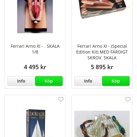
Ferrari Arno XI - . SKALA
Ferrari Arno XI - (Special
1/8
Edition Kit) MED FÄRDIGT
SKROV. SKALA
4 495 kr
5 895 kr
Info
Köp
Info
Köp