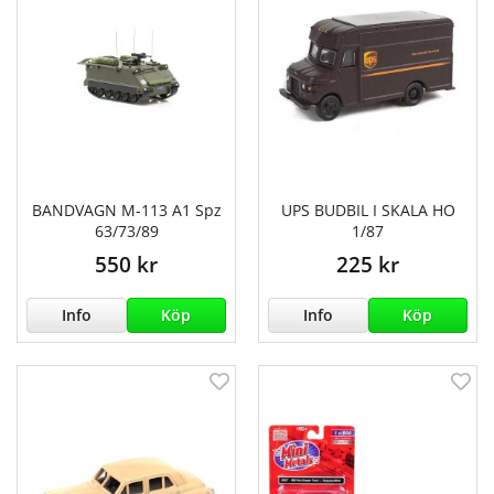
BANDVAGN M-113 A1 Spz
UPS BUDBIL I SKALA HO
63/73/89
1/87
550 kr
225 kr
Info
Köp
Info
Köp