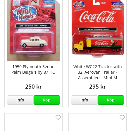
1950 Plymouth Sedan
White WC22 Tractor with
Palm Beige 1 by 87 HO
32' Aerovan Trailer -
Assembled - Mini M
250 kr
295 kr
Info
Köp
Info
Köp