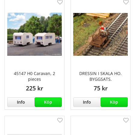
45147 H0 Caravan, 2
DRESSIN I SKALA HO.
pieces
BYGGSATS.
225 kr
75 kr
Info
Köp
Info
Köp