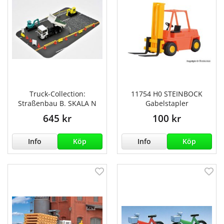
Truck-Collection:
11754 H0 STEINBOCK
Straßenbau B. SKALA N
Gabelstapler
645 kr
100 kr
Info
Köp
Info
Köp