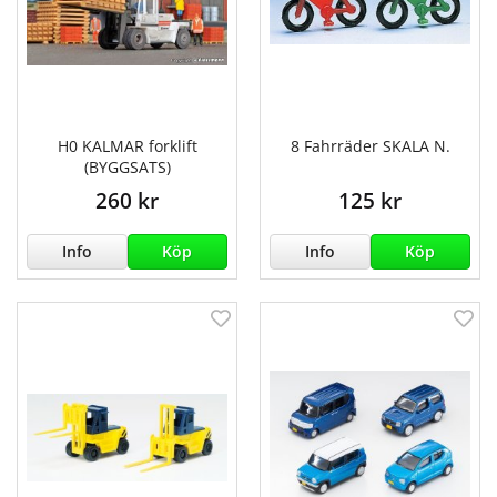
H0 KALMAR forklift
8 Fahrräder SKALA N.
(BYGGSATS)
260 kr
125 kr
Info
Köp
Info
Köp