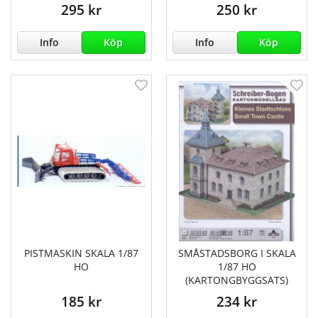
295 kr
250 kr
Info
Köp
Info
Köp
PISTMASKIN SKALA 1/87
SMÅSTADSBORG I SKALA
HO
1/87 HO
(KARTONGBYGGSATS)
185 kr
234 kr