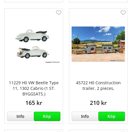
11229 H0 VW Beetle Type
45722 H0 Construction
11, 1302 Cabrio (1 ST.
trailer, 2 pieces,
BYGGSATS.)
165 kr
210 kr
Info
Köp
Info
Köp