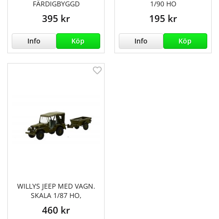
FÄRDIGBYGGD
1/90 HO
395 kr
195 kr
Info
Köp
Info
Köp
WILLYS JEEP MED VAGN.
SKALA 1/87 HO,
460 kr