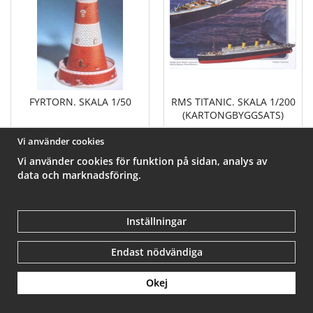
FYRTORN. SKALA 1/50
RMS TITANIC. SKALA 1/200
(KARTONGBYGGSATS)
234 kr
1 074 kr
Vi använder cookies
Vi använder cookies för funktion på sidan, analys av
Info
Köp
Info
Köp
data och marknadsföring.
Inställningar
Kontakta oss:
Endast nödvändiga
info@hobbymodeller.se
Tel. 070-5203917
Okej