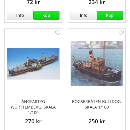
72 kr
234 kr
Info
Köp
Info
Köp
ÅNGFARTYG
BOGSERBÅTEN BULLDOG.
WÜRTTEMBERG. SKALA
SKALA 1/100
1/100
270 kr
250 kr