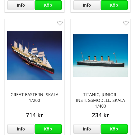
Info
Köp
Info
Köp
GREAT EASTERN. SKALA
TITANIC, JUNIOR-
1/200
INSTEGSMODELL. SKALA
1/400
714 kr
234 kr
Info
Köp
Info
Köp