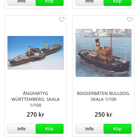
Info
Köp
Info
Köp
ÅNGFARTYG
BOGSERBÅTEN BULLDOG.
WÜRTTEMBERG. SKALA
SKALA 1/100
1/100
270 kr
250 kr
Info
Köp
Info
Köp