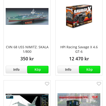
CVN 68 USS NIMITZ. SKALA
HPI Racing Savage X 4.6
1/800
GT-6
350 kr
12 470 kr
Info
Köp
Info
Köp