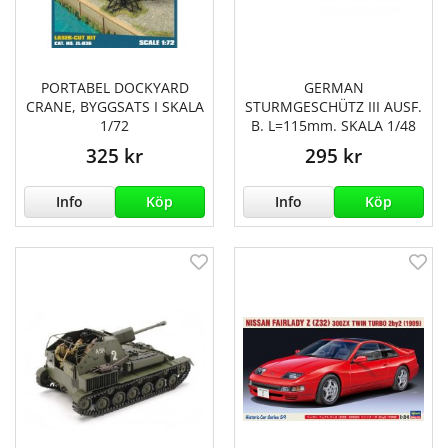
PORTABEL DOCKYARD
GERMAN
CRANE, BYGGSATS I SKALA
STURMGESCHÜTZ III AUSF.
1/72
B. L=115mm. SKALA 1/48
325 kr
295 kr
Info
Köp
Info
Köp