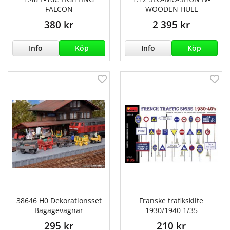
FALCON
WOODEN HULL
380 kr
2 395 kr
Info
Köp
Info
Köp
38646 H0 Dekorationsset
Franske trafikskilte
Bagagevagnar
1930/1940 1/35
295 kr
210 kr