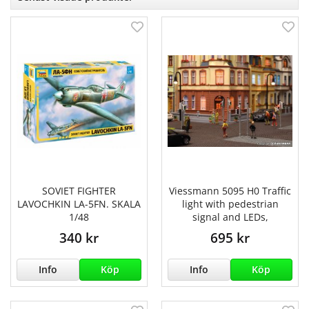
SOVIET FIGHTER
Viessmann 5095 H0 Traffic
LAVOCHKIN LA-5FN. SKALA
light with pedestrian
1/48
signal and LEDs,
340 kr
695 kr
Info
Köp
Info
Köp