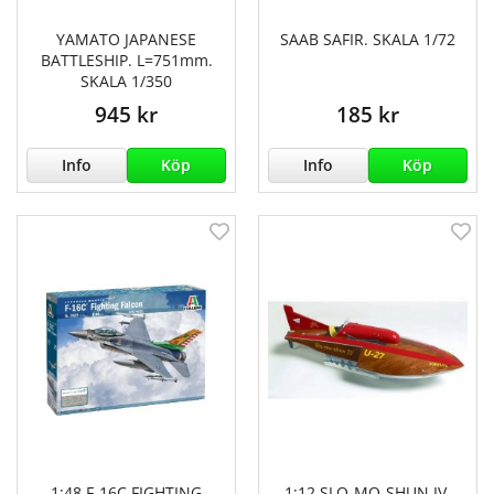
YAMATO JAPANESE
SAAB SAFIR. SKALA 1/72
BATTLESHIP. L=751mm.
SKALA 1/350
945 kr
185 kr
Info
Köp
Info
Köp
1:48 F-16C FIGHTING
1:12 SLO-MO-SHUN IV-