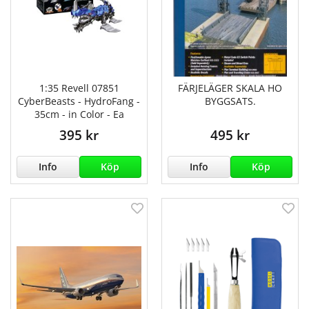
1:35 Revell 07851
FÄRJELÄGER SKALA HO
CyberBeasts - HydroFang -
BYGGSATS.
35cm - in Color - Ea
395 kr
495 kr
Info
Köp
Info
Köp