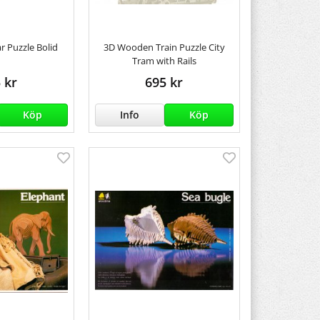
 Puzzle Bolid
3D Wooden Train Puzzle City
Tram with Rails
 kr
695 kr
Köp
Info
Köp