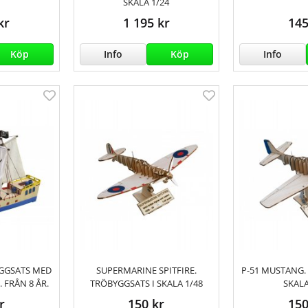
SKALA 1/24
kr
1 195 kr
145
Köp
Info
Köp
Info
YGGSATS MED
SUPERMARINE SPITFIRE.
P-51 MUSTANG.
. FRÅN 8 ÅR.
TRÖBYGGSATS I SKALA 1/48
SKALA
r
150 kr
150