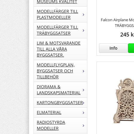
MUSEUMS KVALITET
MODELLFÄRGER TILL
PLASTMODELLER
Falcon Airplane Mo
TRÄBYGGS
MODELLFÄRGER TILL
TRÄBYGGSATSER
245 k
LIM & MOTSVARANDE
Info
TILL ALLA VÅRA
BYGGSATSER.
MODELLFLYGPLAN,
BYGGSATSER OCH
TILLBEHÖR
DIORAMA &
LANDSKAPSMATERIAL
KARTONGBYGGSATSER
ELMATERIAL
RADIOSTYRDA
MODELLER