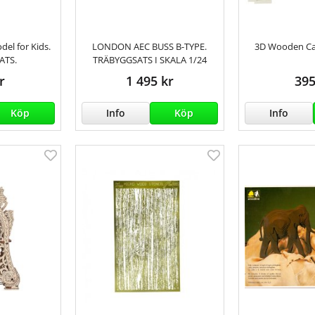
del for Kids.
LONDON AEC BUSS B-TYPE.
3D Wooden Car
ATS.
TRÄBYGGSATS I SKALA 1/24
r
1 495 kr
395
Köp
Info
Köp
Info