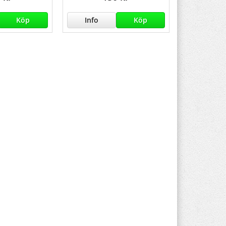
Köp
Info
Köp