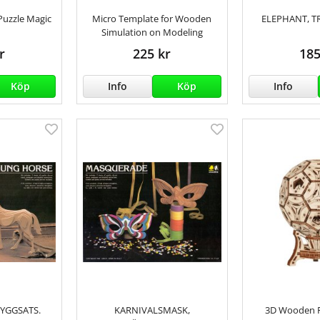
uzzle Magic
Micro Template for Wooden
ELEPHANT, T
Simulation on Modeling
r
225 kr
185
Köp
Info
Köp
Info
YGGSATS.
KARNIVALSMASK,
3D Wooden F