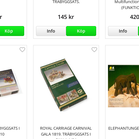
TRÄBYGGSATS.
Multifunctio
(FUNKTI
r
145 kr
420
Köp
Info
Köp
Info
BYGGSATS I
ROYAL CARRIAGE CARNIVAL
ELEPHANTUNGE,
/10
GALA 1819. TRÄBYGGSATS I