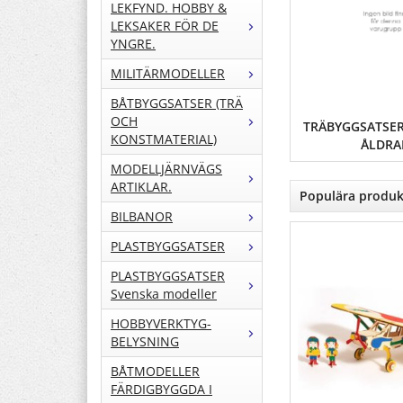
LEKFYND. HOBBY &
LEKSAKER FÖR DE
YNGRE.
MILITÄRMODELLER
BÅTBYGGSATSER (TRÄ
OCH
TRÄBYGGSATSER
KONSTMATERIAL)
ÅLDRA
MODELLJÄRNVÄGS
ARTIKLAR.
Populära produk
BILBANOR
PLASTBYGGSATSER
PLASTBYGGSATSER
Svenska modeller
HOBBYVERKTYG-
BELYSNING
BÅTMODELLER
FÄRDIGBYGGDA I