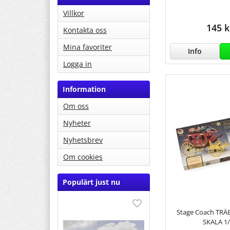
Villkor
145 k
Kontakta oss
Mina favoriter
Info
Logga in
Information
Om oss
Nyheter
Nyhetsbrev
Om cookies
Populärt just nu
Stage Coach TRÄ
SKALA 1