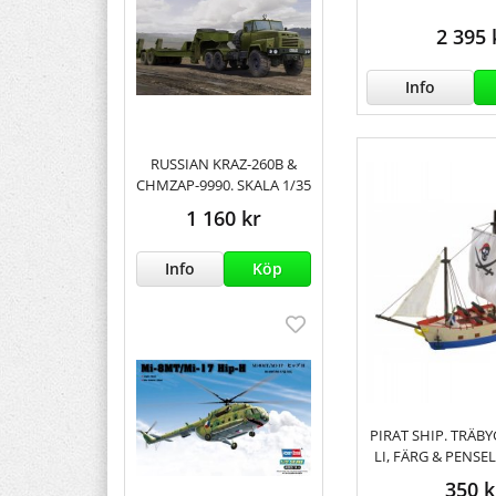
2 395 
Info
RUSSIAN KRAZ-260B &
CHMZAP-9990. SKALA 1/35
1 160 kr
Info
Köp
PIRAT SHIP. TRÄB
LI, FÄRG & PENSEL
350 k