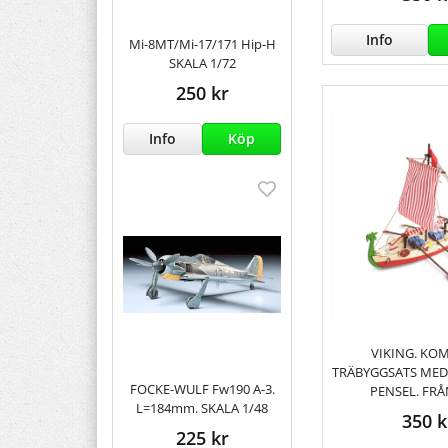
Info
Mi-8MT/Mi-17/171 Hip-H
SKALA 1/72
250 kr
Info
Köp
VIKING. KO
TRÄBYGGSATS MED 
FOCKE-WULF Fw190 A-3.
PENSEL. FRÅN
L=184mm. SKALA 1/48
350 k
225 kr