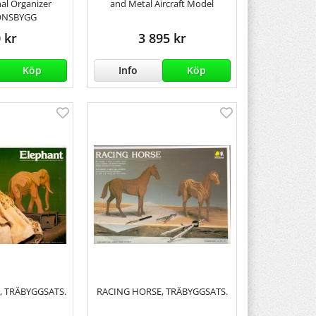
nal Organizer
and Metal Aircraft Model
ONSBYGG
 kr
3 895 kr
Köp
Info
Köp
 TRÄBYGGSATS.
RACING HORSE, TRÄBYGGSATS.