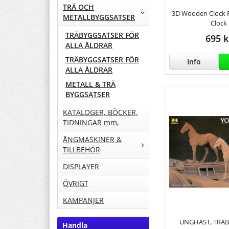
TRÄ OCH
3D Wooden Clock P
METALLBYGGSATSER
Clock
TRÄBYGGSATSER FÖR
695 k
ALLA ÅLDRAR
TRÄBYGGSATSER FÖR
Info
ALLA ÅLDRAR
METALL & TRÄ
BYGGSATSER
KATALOGER, BÖCKER,
TIDNINGAR mm,
ÅNGMASKINER &
TILLBEHÖR
DISPLAYER
ÖVRIGT
KAMPANJER
UNGHÄST, TRÄB
Handla