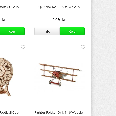
RÄBYGGSATS.
SJÖSNÄCKA, TRÄBYGGSATS.
 kr
145 kr
Köp
Info
Köp
ootball Cup
Fighter Fokker Dr I. 1:16 Wooden