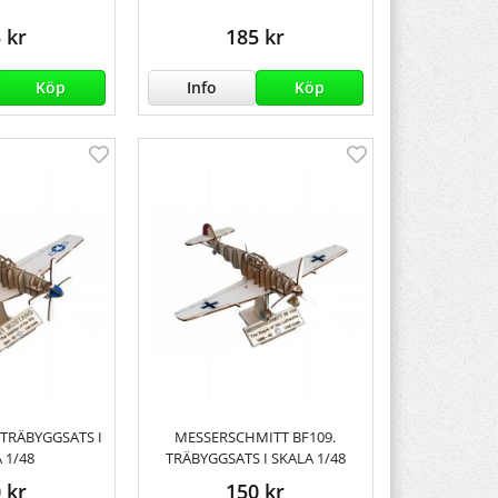
 kr
185 kr
Köp
Info
Köp
 TRÄBYGGSATS I
MESSERSCHMITT BF109.
 1/48
TRÄBYGGSATS I SKALA 1/48
 kr
150 kr