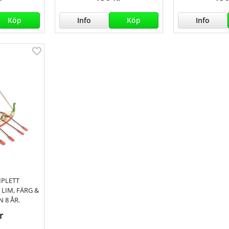
Köp
Info
Köp
Info
MPLETT
LIM, FÄRG &
 8 ÅR.
r