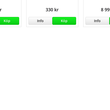
r
330 kr
8 99
Köp
Info
Köp
Info