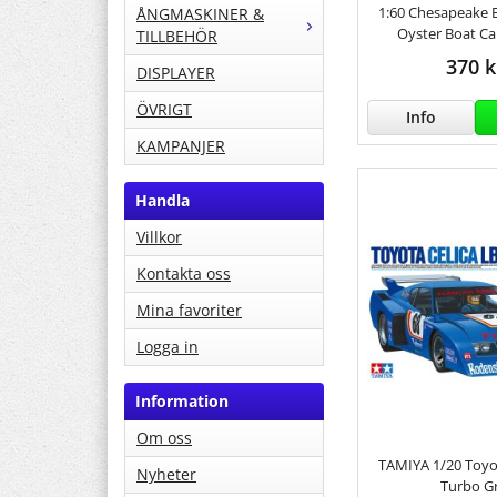
1:60 Chesapeake B
ÅNGMASKINER &
Oyster Boat Car
TILLBEHÖR
370 k
DISPLAYER
ÖVRIGT
Info
KAMPANJER
Handla
Villkor
Kontakta oss
Mina favoriter
Logga in
Information
Om oss
TAMIYA 1/20 Toyot
Nyheter
Turbo Gr