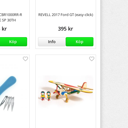
CBR1000RR-R
REVELL 2017 Ford GT (easy-click)
E SP 30TH
 kr
395 kr
Köp
Info
Köp