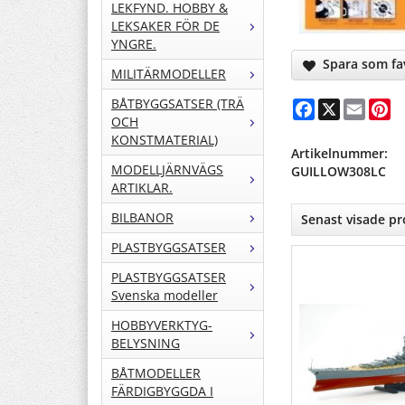
LEKFYND. HOBBY &
LEKSAKER FÖR DE
YNGRE.
Spara som fav
MILITÄRMODELLER
BÅTBYGGSATSER (TRÄ
Facebook
X
Email
Pi
OCH
KONSTMATERIAL)
Artikelnummer:
MODELLJÄRNVÄGS
GUILLOW308LC
ARTIKLAR.
BILBANOR
Senast visade p
PLASTBYGGSATSER
PLASTBYGGSATSER
Svenska modeller
HOBBYVERKTYG-
BELYSNING
BÅTMODELLER
FÄRDIGBYGGDA I