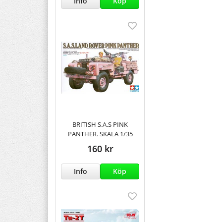
Info
Köp
BRITISH S.A.S PINK
PANTHER. SKALA 1/35
160 kr
Info
Köp