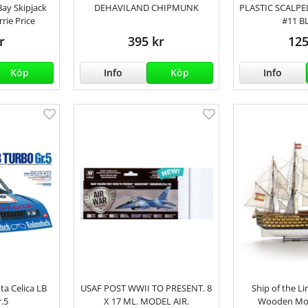
ay Skipjack
DEHAVILAND CHIPMUNK
PLASTIC SCALP
rie Price
#11 B
r
395 kr
125
Köp
Info
Köp
Info
a Celica LB
USAF POST WWII TO PRESENT. 8
Ship of the L
.5
X 17 ML. MODEL AIR.
Wooden Mod