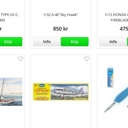
YPE VII C.
1/32 A-4E"Sky Hawk"
1/12 HONDA 
400
FIREBLAD
r
850 kr
475
Köp
Info
Köp
Info