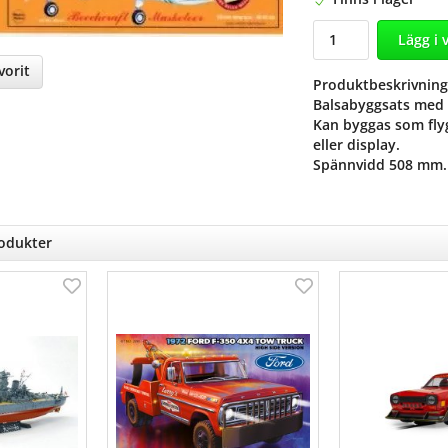
Lägg i 
orit
Produktbeskrivning
Balsabyggsats med l
nterest
Kan byggas som fly
eller display.
Spännvidd 508 mm.
rodukter