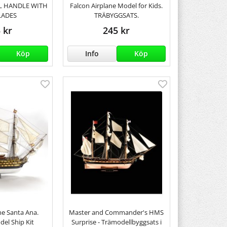
EL HANDLE WITH
Falcon Airplane Model for Kids.
LADES
TRÄBYGGSATS.
 kr
245 kr
Köp
Info
Köp
ine Santa Ana.
Master and Commander's HMS
el Ship Kit
Surprise - Trämodellbyggsats i