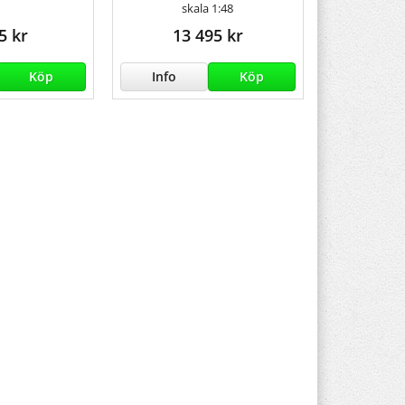
skala 1:48
5 kr
13 495 kr
Köp
Info
Köp