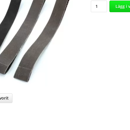
Lägg i 
orit
nterest