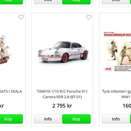
ATS I SKALA
TAMIYA 1/10 R/C Porsche 911
Tysk infanteri i
Carrera RSR 2.8 (BT-01)
WW1 
kr
2 795 kr
160
Köp
Info
Köp
Info