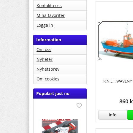
Kontakta oss
Mina favoriter
Logga in
Information
Om oss
Nyheter
Nyhetsbrev
Om cookies
R.N.L.I. WAVENY
Populärt just nu
860 k
Info