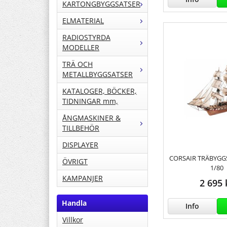
KARTONGBYGGSATSER
ELMATERIAL
RADIOSTYRDA
MODELLER
TRÄ OCH
METALLBYGGSATSER
KATALOGER, BÖCKER,
TIDNINGAR mm,
ÅNGMASKINER &
TILLBEHÖR
DISPLAYER
CORSAIR TRÄBYGGS
ÖVRIGT
1/80
KAMPANJER
2 695 
Handla
Info
Villkor