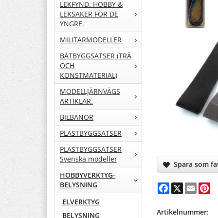
LEKFYND. HOBBY &
LEKSAKER FÖR DE
YNGRE.
MILITÄRMODELLER
BÅTBYGGSATSER (TRÄ
OCH
KONSTMATERIAL)
MODELLJÄRNVÄGS
ARTIKLAR.
BILBANOR
PLASTBYGGSATSER
PLASTBYGGSATSER
Svenska modeller
Spara som fav
HOBBYVERKTYG-
BELYSNING
Facebook
X
Email
Pi
ELVERKTYG
Artikelnummer:
BELYSNING