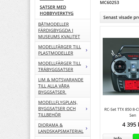
MC60253
SATSER MED
HOBBYVERKTYG
Senast visade p
BÅTMODELLER
FÄRDIGBYGGDA I
MUSEUMS KVALITET
MODELLFÄRGER TILL
PLASTMODELLER
MODELLFÄRGER TILL
TRÄBYGGSATSER
LIM & MOTSVARANDE
TILL ALLA VÅRA
BYGGSATSER.
MODELLFLYGPLAN,
BYGGSATSER OCH
RC-Set TTX 850 8-
TILLBEHÖR
Sen
4 395 
DIORAMA &
LANDSKAPSMATERIAL
Info