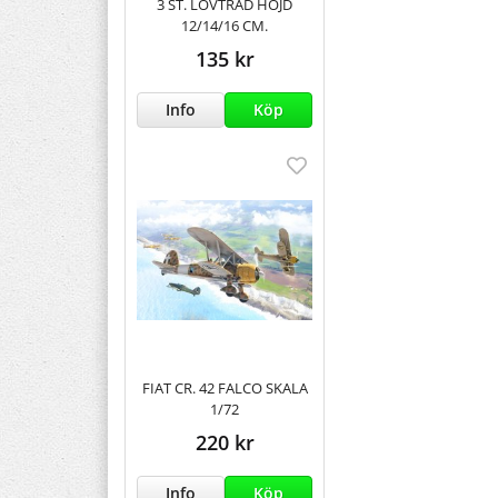
3 ST. LÖVTRÄD HÖJD
12/14/16 CM.
135 kr
Info
Köp
FIAT CR. 42 FALCO SKALA
1/72
220 kr
Info
Köp