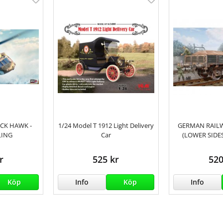
ACK HAWK -
1/24 Model T 1912 Light Delivery
GERMAN RAIL
LING
Car
(LOWER SIDES
r
525 kr
520
Köp
Info
Köp
Info