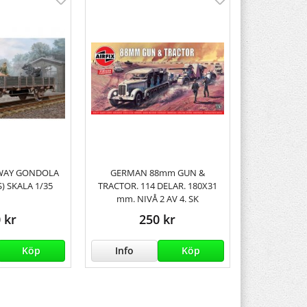
WAY GONDOLA
GERMAN 88mm GUN &
) SKALA 1/35
TRACTOR. 114 DELAR. 180X31
mm. NIVÅ 2 AV 4. SK
 kr
250 kr
Köp
Info
Köp