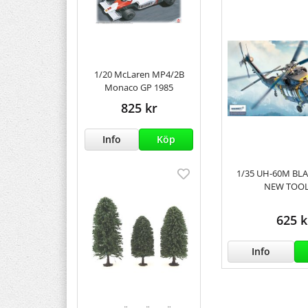
1/20 McLaren MP4/2B
Monaco GP 1985
825 kr
Info
Köp
1/35 UH-60M BL
NEW TOO
625 k
Info