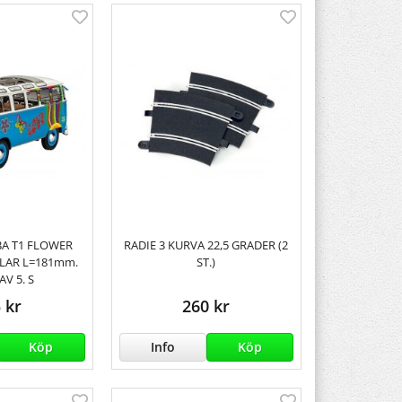
BA T1 FLOWER
RADIE 3 KURVA 22,5 GRADER (2
ELAR L=181mm.
ST.)
AV 5. S
 kr
260 kr
Köp
Info
Köp