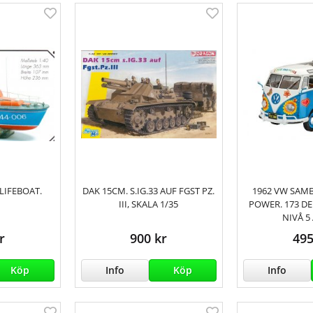
 LIFEBOAT.
DAK 15CM. S.IG.33 AUF FGST PZ.
1962 VW SAM
III, SKALA 1/35
POWER. 173 D
NIVÅ 5 
r
900 kr
495
Köp
Info
Köp
Info