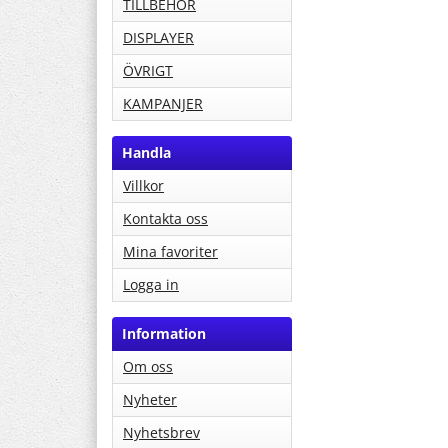
TILLBEHÖR
DISPLAYER
ÖVRIGT
KAMPANJER
Handla
Villkor
Kontakta oss
Mina favoriter
Logga in
Information
Om oss
Nyheter
Nyhetsbrev