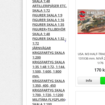
SKALA 1:48
ARTILLERIPJÄSER ETC.
SKALA 1:72
FIGURER SKALA 1:9
FIGURER SKALA 1:16
FIGURER SKALA 1:35
FIGURER+TILLBEHÖR
SKALA 1:48
FIGURER SKALA 1:32 -
1:72
JÄRNVÄGAR
KRIGSFARTYG SKALA
USA. M3 HALF-TRAC
1:200
131X36 mm. NIVÅ 2
KRIGSFARTYG SKALA
1/76
1:35 1:48 1:72, 1:144.
170 k
1:500, 1:600, 1:800
mm.
Info
KRIGSFARTYG SKALA
1:350, 400, 450
KRIGSFARTYG SKALA
1:700, 1:720, 1:1200
MILITÄRA FLYGPLAN
SKALA 1:100