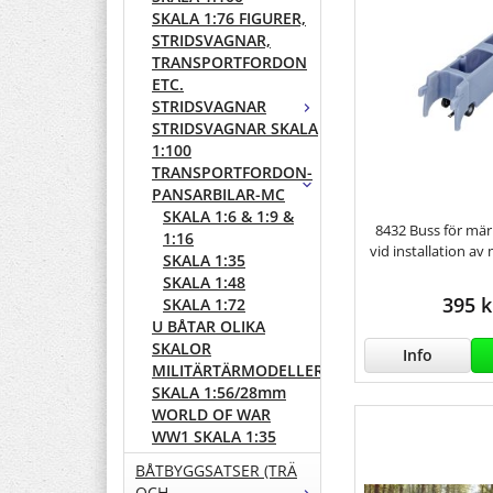
SKALA 1:76 FIGURER,
STRIDSVAGNAR,
TRANSPORTFORDON
ETC.
STRIDSVAGNAR
STRIDSVAGNAR SKALA
1:100
TRANSPORTFORDON-
PANSARBILAR-MC
SKALA 1:6 & 1:9 &
8432 Buss för mär
1:16
vid installation a
SKALA 1:35
SKALA 1:48
395 k
SKALA 1:72
U BÅTAR OLIKA
SKALOR
Info
MILITÄRTÄRMODELLER
SKALA 1:56/28mm
WORLD OF WAR
WW1 SKALA 1:35
BÅTBYGGSATSER (TRÄ
OCH