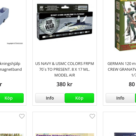
kningshjälp
US NAVY & USMC COLORS FRPM
GERMAN 120 m
v magnetband
70`s TO PRESENT. 8 X 17 ML.
CREW GRANATW
MODEL AIR
1/
r
380 kr
80
Köp
Info
Köp
Info