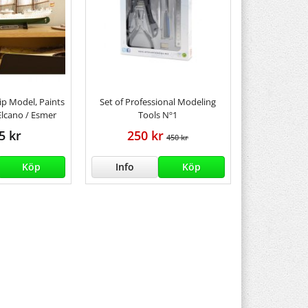
hip Model, Paints
Set of Professional Modeling
 Elcano / Esmer
Tools Nº1
5 kr
250 kr
450 kr
Köp
Info
Köp