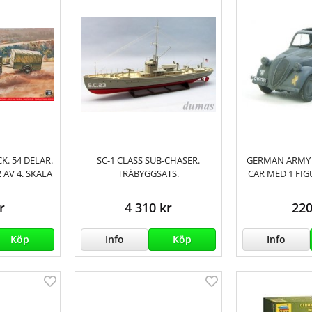
K. 54 DELAR.
SC-1 CLASS SUB-CHASER.
GERMAN ARMY 
 AV 4. SKALA
TRÄBYGGSATS.
CAR MED 1 FIG
r
4 310 kr
220
Köp
Info
Köp
Info