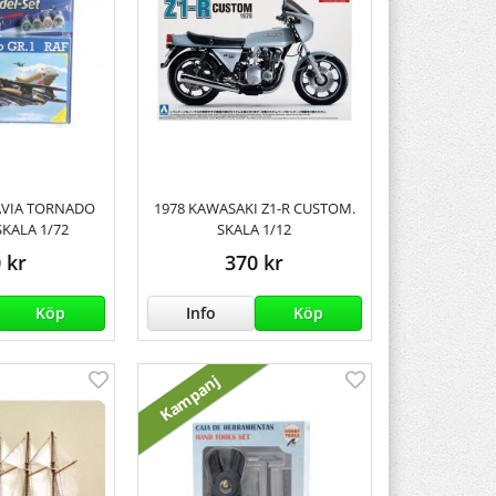
AVIA TORNADO
1978 KAWASAKI Z1-R CUSTOM.
 SKALA 1/72
SKALA 1/12
 kr
370 kr
Köp
Info
Köp
Kampanj