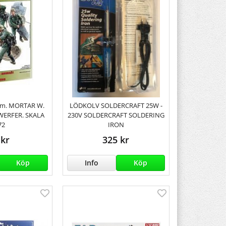
m. MORTAR W.
LÖDKOLV SOLDERCRAFT 25W -
ERFER. SKALA
230V SOLDERCRAFT SOLDERING
72
IRON
 kr
325 kr
Köp
Info
Köp