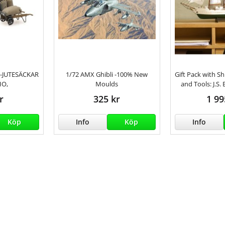
JUTESÄCKAR
1/72 AMX Ghibli -100% New
Gift Pack with S
HO,
Moulds
and Tools: J.S.
r
325 kr
1 99
Köp
Info
Köp
Info