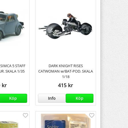
SIMCA 5 STAFF
DARK KNIGHT RISES
UR. SKALA 1/35
CATWOMAN w/BAT-POD. SKALA
1/18
 kr
415 kr
Köp
Info
Köp