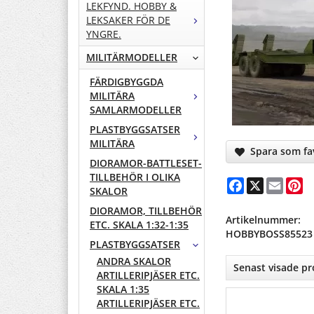
LEKFYND. HOBBY &
LEKSAKER FÖR DE
YNGRE.
MILITÄRMODELLER
FÄRDIGBYGGDA
MILITÄRA
SAMLARMODELLER
PLASTBYGGSATSER
MILITÄRA
Spara som fav
DIORAMOR-BATTLESET-
TILLBEHÖR I OLIKA
Facebook
X
Email
Pi
SKALOR
DIORAMOR, TILLBEHÖR
Artikelnummer:
ETC. SKALA 1:32-1:35
HOBBYBOSS85523
PLASTBYGGSATSER
ANDRA SKALOR
Senast visade p
ARTILLERIPJÄSER ETC.
SKALA 1:35
ARTILLERIPJÄSER ETC.