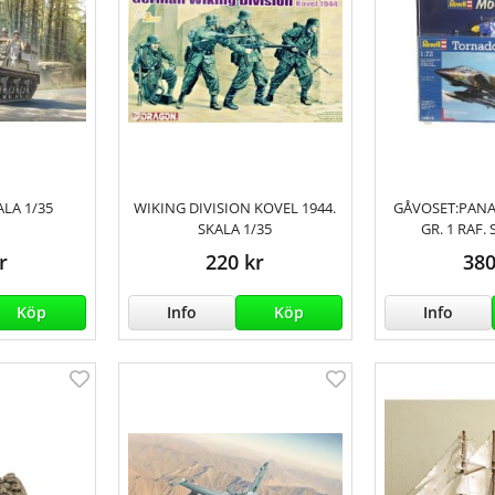
ALA 1/35
WIKING DIVISION KOVEL 1944.
GÅVOSET:PAN
SKALA 1/35
GR. 1 RAF.
r
220 kr
380
Köp
Info
Köp
Info