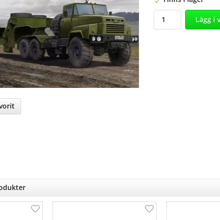
Lägg i 
orit
nterest
rodukter