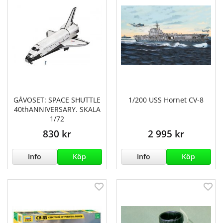
GÅVOSET: SPACE SHUTTLE
1/200 USS Hornet CV-8
40thANNIVERSARY. SKALA
1/72
830 kr
2 995 kr
Info
Köp
Info
Köp