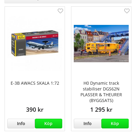
E-3B AWACS SKALA 1:72
H0 Dynamic track
stabiliser DGS62N
PLASSER & THEURER
(BYGGSATS)
390 kr
1 295 kr
Info
Köp
Info
Köp