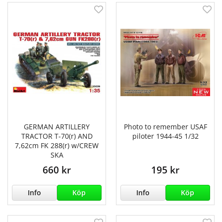
GERMAN ARTILLERY
Photo to remember USAF
TRACTOR T-70(r) AND
piloter 1944-45 1/32
7,62cm FK 288(r) w/CREW
SKA
660 kr
195 kr
Info
Köp
Info
Köp