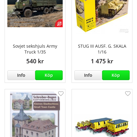
Sovjet sekshjuls Army
STUG III AUSF. G. SKALA
Truck 1/35
1/16
540 kr
1 475 kr
Info
Köp
Info
Köp