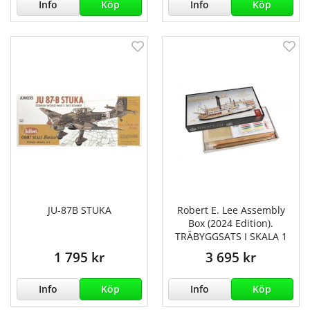
Info
Köp
Info
Köp
JU-87B STUKA
Robert E. Lee Assembly
Box (2024 Edition).
TRÄBYGGSATS I SKALA 1
1 795 kr
3 695 kr
Info
Köp
Info
Köp