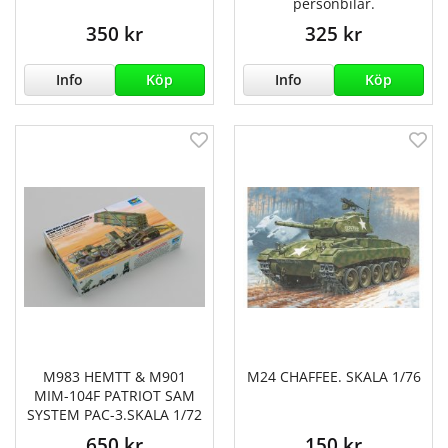
personbilar.
350 kr
325 kr
Info
Köp
Info
Köp
M983 HEMTT & M901
M24 CHAFFEE. SKALA 1/76
MIM-104F PATRIOT SAM
SYSTEM PAC-3.SKALA 1/72
650 kr
150 kr