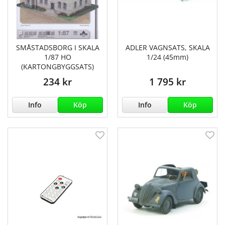
SMÅSTADSBORG I SKALA
ADLER VAGNSATS, SKALA
1/87 HO
1/24 (45mm)
(KARTONGBYGGSATS)
234 kr
1 795 kr
Info
Köp
Info
Köp