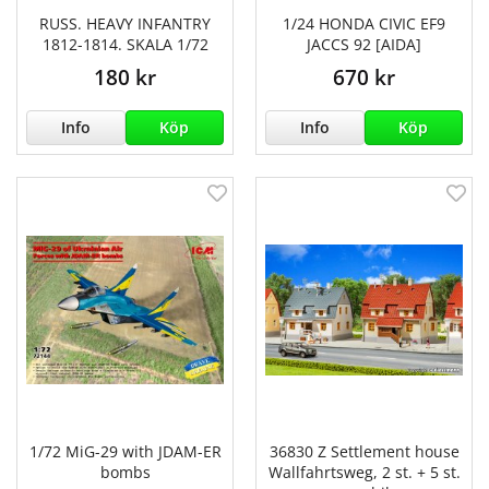
RUSS. HEAVY INFANTRY
1/24 HONDA CIVIC EF9
1812-1814. SKALA 1/72
JACCS 92 [AIDA]
180 kr
670 kr
Info
Köp
Info
Köp
1/72 MiG-29 with JDAM-ER
36830 Z Settlement house
bombs
Wallfahrtsweg, 2 st. + 5 st.