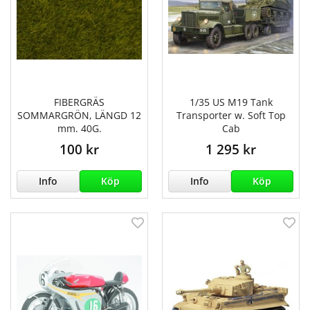
FIBERGRÄS
1/35 US M19 Tank
SOMMARGRÖN, LÄNGD 12
Transporter w. Soft Top
mm. 40G.
Cab
100 kr
1 295 kr
Info
Köp
Info
Köp