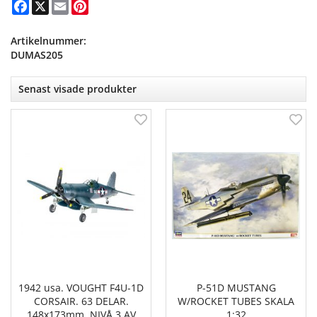
Facebook
X
Email
Pinterest
Artikelnummer:
DUMAS205
Senast visade produkter
1942 usa. VOUGHT F4U-1D
P-51D MUSTANG
CORSAIR. 63 DELAR.
W/ROCKET TUBES SKALA
148x173mm. NIVÅ 3 AV
1:32