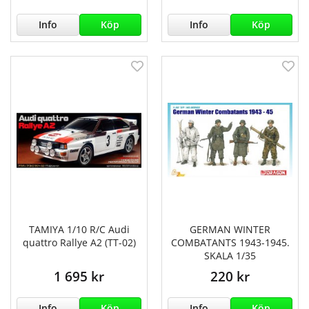
Info
Köp
Info
Köp
TAMIYA 1/10 R/C Audi
GERMAN WINTER
quattro Rallye A2 (TT-02)
COMBATANTS 1943-1945.
SKALA 1/35
1 695 kr
220 kr
Info
Köp
Info
Köp