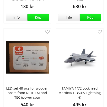
130 kr
630 kr
Info
Köp
Info
Köp
LED-set 48 pcs for wooden
TAMIYA 1/72 Lockheed
boats from NCB, TM and
Martin® F-35®A Lightning
TEC (power sour
®
540 kr
495 kr