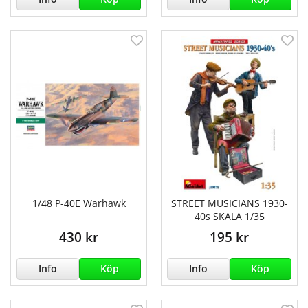
1/48 P-40E Warhawk
STREET MUSICIANS 1930-
40s SKALA 1/35
430 kr
195 kr
Info
Köp
Info
Köp