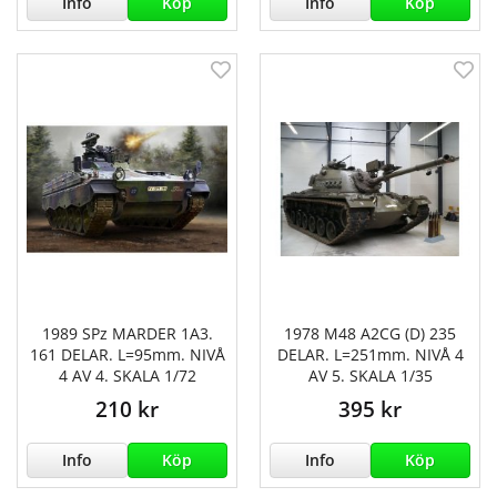
Info
Köp
Info
Köp
1989 SPz MARDER 1A3.
1978 M48 A2CG (D) 235
161 DELAR. L=95mm. NIVÅ
DELAR. L=251mm. NIVÅ 4
4 AV 4. SKALA 1/72
AV 5. SKALA 1/35
210 kr
395 kr
Info
Köp
Info
Köp