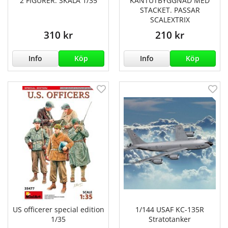
2 FIGURER. SKALA 1/35
KANTUTBYGGNAD MED
STACKET. PASSAR
SCALEXTRIX
310 kr
210 kr
Info
Köp
Info
Köp
US officerer special edition
1/144 USAF KC-135R
1/35
Stratotanker