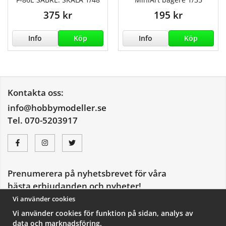
375 kr
195 kr
Info
Köp
Info
Köp
Kontakta oss:
info@hobbymodeller.se
Tel. 070-5203917
Prenumerera på nyhetsbrevet för våra
bästa erbjudanden och nyheter!
E-
Vi använder cookies
postadress
Vi använder cookies för funktion på sidan, analys av
De uppgifter du matar in kommer endast användas till våra nyhetsbrev.
data och marknadsföring.