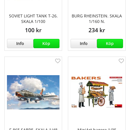
SOVIET LIGHT TANK T-26.
BURG RHEINSTEIN. SKALA
SKALA 1/100
1/160 N.
100 kr
234 kr
Info
Köp
Info
Köp
F-86E SABRE. SKALA 1/48
MiniArt bagere 1/35