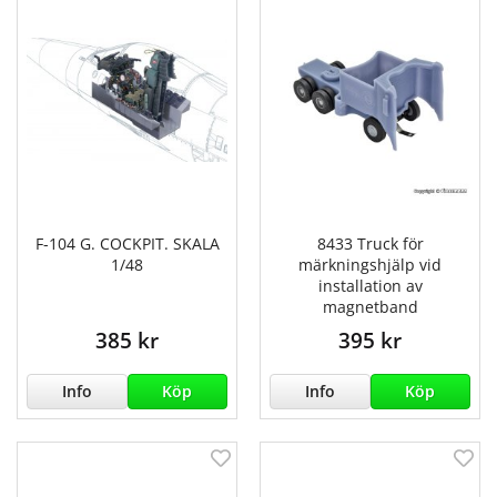
F-104 G. COCKPIT. SKALA
8433 Truck för
1/48
märkningshjälp vid
installation av
magnetband
385 kr
395 kr
Info
Köp
Info
Köp