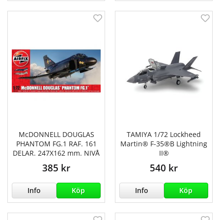
McDONNELL DOUGLAS
TAMIYA 1/72 Lockheed
PHANTOM FG.1 RAF. 161
Martin® F-35®B Lightning
DELAR. 247X162 mm. NIVÅ
II®
385 kr
540 kr
Info
Köp
Info
Köp