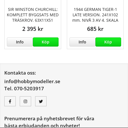
SIR WINSTON CHURCHILL:
1944 GERMAN TIGER-1
KOMPLETT BYGGSATS MED
LATE VERSION. 241X102
TRÄSKROV. 63X11X51
mm. NIVÅ 3 AV 4. SKALA
2 395 kr
685 kr
Info
Köp
Info
Köp
Kontakta oss:
info@hobbymodeller.se
Tel. 070-5203917
Prenumerera på nyhetsbrevet för våra
bästa erbjudanden och nyheter!