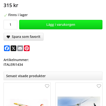
315 kr
Finns i lager
Lägg i varukorgen
Spara som favorit
Facebook
X
Email
Pinterest
Artikelnummer:
ITALERI1434
Senast visade produkter