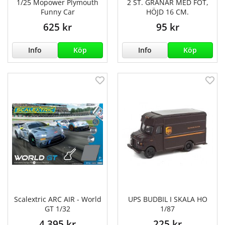
1/25 Mopower Plymouth
2 ST. GRANAR MED FOT,
Funny Car
HÖJD 16 CM.
625 kr
95 kr
Info
Köp
Info
Köp
Scalextric ARC AIR - World
UPS BUDBIL I SKALA HO
GT 1/32
1/87
4 395 kr
225 kr