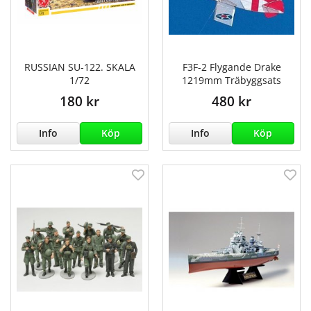
RUSSIAN SU-122. SKALA
F3F-2 Flygande Drake
1/72
1219mm Träbyggsats
180 kr
480 kr
Info
Köp
Info
Köp