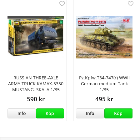
RUSSIAN THREE-AXLE
Pz.Kpfw.T34-747(r) WWII
ARMY TRUCK KAMAX-5350
German medium Tank
MUSTANG. SKALA 1/35
1/35
590 kr
495 kr
Info
Köp
Info
Köp