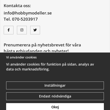
Kontakta oss:
info@hobbymodeller.se
Tel. 070-5203917
Prenumerera på nyhetsbrevet för våra
bästa erbjudanden och nyheter!
E-
Vi använder cookies
postadress
Vi använder cookies för funktion på sidan, analys av
De uppgifter du matar in kommer endast användas till våra nyhetsbrev.
data och marknadsföring.
Inställningar
Endast nödvändiga
Okej
Drift & produktion:
Wikinggruppen