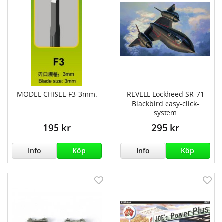
MODEL CHISEL-F3-3mm.
REVELL Lockheed SR-71
Blackbird easy-click-
system
195 kr
295 kr
Info
Köp
Info
Köp