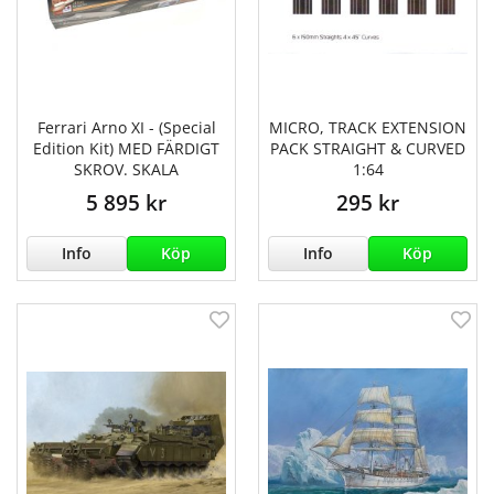
Ferrari Arno XI - (Special
MICRO, TRACK EXTENSION
Edition Kit) MED FÄRDIGT
PACK STRAIGHT & CURVED
SKROV. SKALA
1:64
5 895 kr
295 kr
Info
Köp
Info
Köp