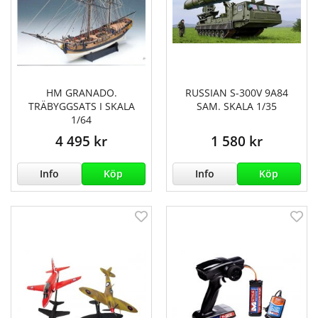
HM GRANADO.
RUSSIAN S-300V 9A84
TRÄBYGGSATS I SKALA
SAM. SKALA 1/35
1/64
4 495 kr
1 580 kr
Info
Köp
Info
Köp