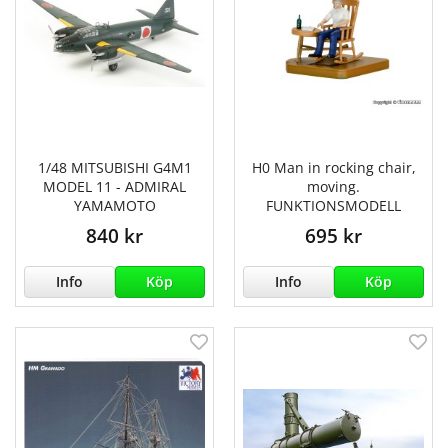
1/48 MITSUBISHI G4M1
H0 Man in rocking chair,
MODEL 11 - ADMIRAL
moving.
YAMAMOTO
FUNKTIONSMODELL
840 kr
695 kr
Info
Köp
Info
Köp