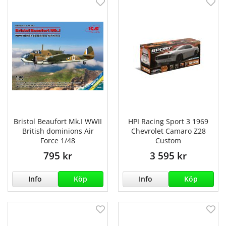
Bristol Beaufort Mk.I WWII
HPI Racing Sport 3 1969
British dominions Air
Chevrolet Camaro Z28
Force 1/48
Custom
795 kr
3 595 kr
Info
Köp
Info
Köp