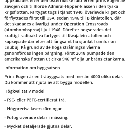
uppkallades efter den österrikiske fältherren prins Eugen av
Savojen och tillhörde Admiral-Hipper-klassen i den tyska
krigsflottan. Fartyget togs i tjänst 1940, överlevde kriget och
förflyttades först till USA, sedan 1946 till Bikiniatollen, där
det skadades allvarligt under Operation Crossroads
(atombombsprov) i juli 1946. Därefter bogserades det
kraftigt radioaktiva fartyget till Kwajalein-atollen och
kapsejsade där efter att långsamt ha sjunkit framför ön
Enubuj. På grund av de höga strålningsnivåerna
genomfördes ingen bärgning. Först 2018 pumpade den
amerikanska flottan ut cirka 946 m³ olja ur bränsletankarna.
Information om byggsatsen
Prinz Eugen är en träbyggsats med mer än 4000 olika delar.
Du kommer att njuta av att bygga modellen.
Högkvalitativ modell
- FSC- eller PEFC-certifierat trä.
- Högprecisa laserskärningar.
- Fotograverade delar i mässing.
- Mycket detaljerade gjutna delar.