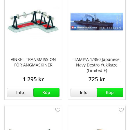
VINKEL-TRANSMISSION
TAMIYA 1/350 Japanese
FÖR ÅNGMASKINER
Navy Destro Yukikaze
(Limited E)
1 295 kr
725 kr
Info
Köp
Info
Köp