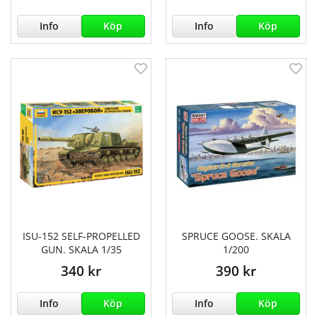
Info
Köp
Info
Köp
ISU-152 SELF-PROPELLED
SPRUCE GOOSE. SKALA
GUN. SKALA 1/35
1/200
340 kr
390 kr
Info
Köp
Info
Köp