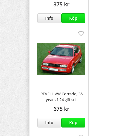
375 kr
Info
Köp
REVELL VW Corrado, 35
years 1;24 gift set
675 kr
Info
Köp