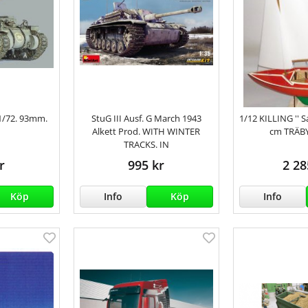
1/72. 93mm.
StuG III Ausf. G March 1943
1/12 KILLING '' Sai
Alkett Prod. WITH WINTER
cm TRÄB
TRACKS. IN
r
995 kr
2 28
Köp
Info
Köp
Info