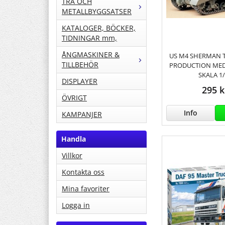
TRÄ OCH
METALLBYGGSATSER
KATALOGER, BÖCKER,
TIDNINGAR mm,
ÅNGMASKINER &
US M4 SHERMAN T
TILLBEHÖR
PRODUCTION MED 
SKALA 1
DISPLAYER
295 k
ÖVRIGT
Info
KAMPANJER
Handla
Villkor
Kontakta oss
Mina favoriter
Logga in