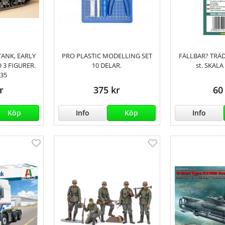
ANK, EARLY
PRO PLASTIC MODELLING SET
FÄLLBAR? TRÄ
3 FIGURER.
10 DELAR.
st. SKALA
/35
r
375 kr
60
Köp
Info
Köp
Info