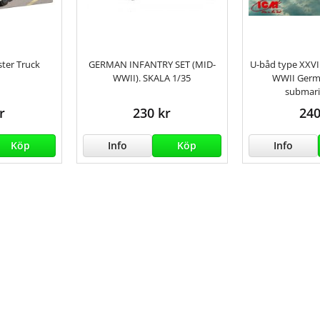
ter Truck
GERMAN INFANTRY SET (MID-
U-båd type XXVI
WWII). SKALA 1/35
WWII Germ
submari
r
230 kr
240
Köp
Info
Köp
Info