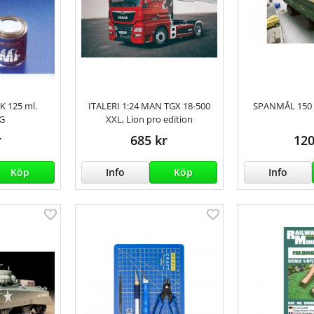
K 125 ml.
ITALERI 1:24 MAN TGX 18-500
SPANMÅL 150 
G
XXL, Lion pro edition
r
685 kr
120
Köp
Info
Köp
Info