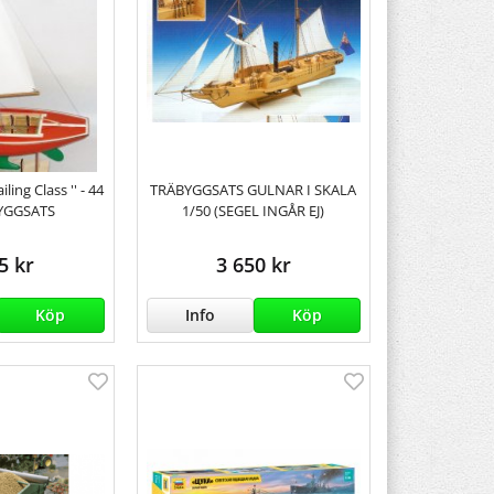
ling Class '' - 44
TRÄBYGGSATS GULNAR I SKALA
YGGSATS
1/50 (SEGEL INGÅR EJ)
5 kr
3 650 kr
Köp
Info
Köp