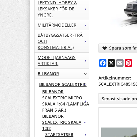
LEKFYND. HOBBY &
LEKSAKER FÖR DE
YNGRE.
MILITÄRMODELLER
BÅTBYGGSATSER (TRÄ
OCH
KONSTMATERIAL)
Spara som fav
MODELLJÄRNVÄGS
Facebook
X
Email
Pi
ARTIKLAR.
BILBANOR
Artikelnummer:
SCALEXTRIC48515
BILBANOR SCALEXTRIC
BILBANOR
SCALEXTRIC MICRO
Senast visade p
SKALA 1:64 (LÄMPLIGA
FRÅN 5 ÅR.)
BILBANOR
SCALEXTRIC SKALA
1:32
STARTSATSER