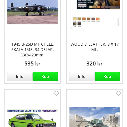
1945 B-25D MITCHELL.
WOOD & LEATHER. 8 X 17
SKALA 1/48. 34 DELAR.
ML.
336x429mm.
535 kr
320 kr
Info
Köp
Info
Köp