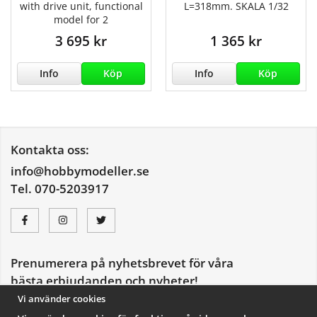
with drive unit, functional
L=318mm. SKALA 1/32
model for 2
3 695 kr
1 365 kr
Info
Köp
Info
Köp
Kontakta oss:
info@hobbymodeller.se
Tel. 070-5203917
Prenumerera på nyhetsbrevet för våra
bästa erbjudanden och nyheter!
E-
Vi använder cookies
postadress