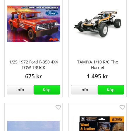
1/25 1972 Ford F-350 4X4
TAMIYA 1/10 R/C The
TOW TRUCK
Hornet
675 kr
1 495 kr
Info
Köp
Info
Köp