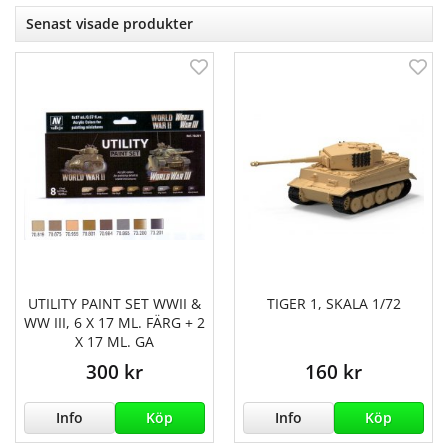
Senast visade produkter
UTILITY PAINT SET WWII &
TIGER 1, SKALA 1/72
WW III, 6 X 17 ML. FÄRG + 2
X 17 ML. GA
300 kr
160 kr
Info
Köp
Info
Köp