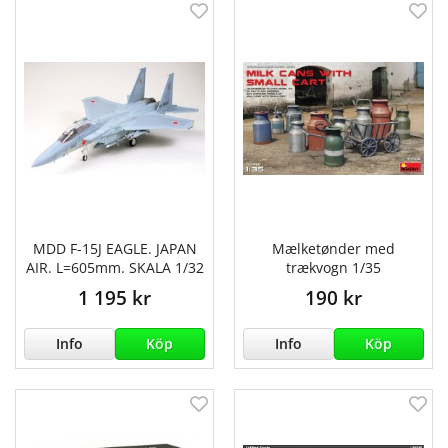
MDD F-15J EAGLE. JAPAN
Mælketønder med
AIR. L=605mm. SKALA 1/32
trækvogn 1/35
1 195 kr
190 kr
Info
Köp
Info
Köp