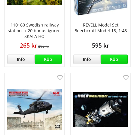
110160 Swedish railway
REVELL Model Set
station. + 20 bonusfigurer.
Beechcraft Model 18, 1:48
SKALA HO
265 kr
595 kr
295 kr
Info
Köp
Info
Köp