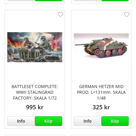
BATTLESET COMPLETE:
GERMAN HETZER MID
WWII STALINGRAD
PROD. L=131mm. SKALA
FACTORY. SKALA 1/72
1/48
995 kr
325 kr
Info
Köp
Info
Köp