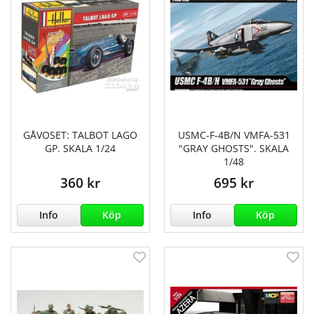
GÅVOSET: TALBOT LAGO
USMC-F-4B/N VMFA-531
GP. SKALA 1/24
"GRAY GHOSTS". SKALA
1/48
360 kr
695 kr
Info
Köp
Info
Köp