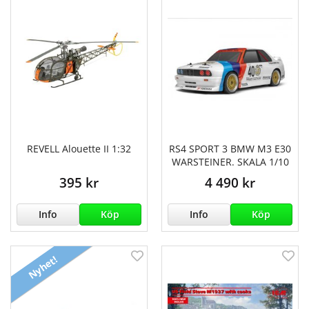
REVELL Alouette II 1:32
RS4 SPORT 3 BMW M3 E30
WARSTEINER. SKALA 1/10
395 kr
4 490 kr
Info
Köp
Info
Köp
Nyhet!