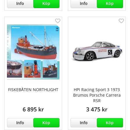
Info
Köp
Info
Köp
FISKEBÅTEN NORTHLIGHT
HPI Racing Sport 3 1973
Brumos Porsche Carrera
RSR
6 895 kr
3 475 kr
Info
Köp
Info
Köp