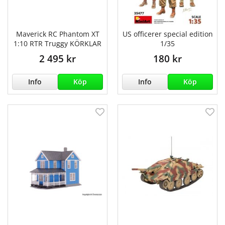
Maverick RC Phantom XT
US officerer special edition
1:10 RTR Truggy KÖRKLAR
1/35
2 495 kr
180 kr
Info
Köp
Info
Köp