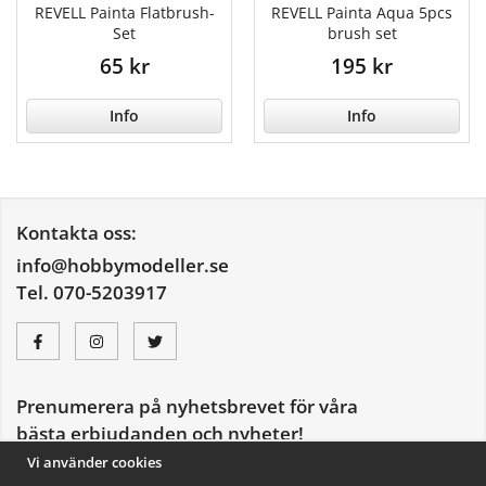
REVELL Painta Flatbrush-
REVELL Painta Aqua 5pcs
Set
brush set
65 kr
195 kr
Info
Info
Kontakta oss:
info@hobbymodeller.se
Tel. 070-5203917
Prenumerera på nyhetsbrevet för våra
bästa erbjudanden och nyheter!
E-
Vi använder cookies
postadress