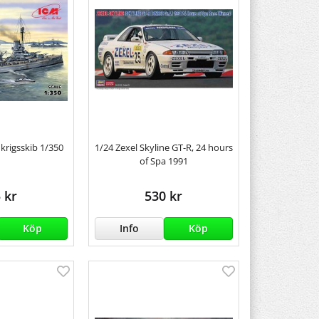
krigsskib 1/350
1/24 Zexel Skyline GT-R, 24 hours
of Spa 1991
 kr
530 kr
Köp
Info
Köp