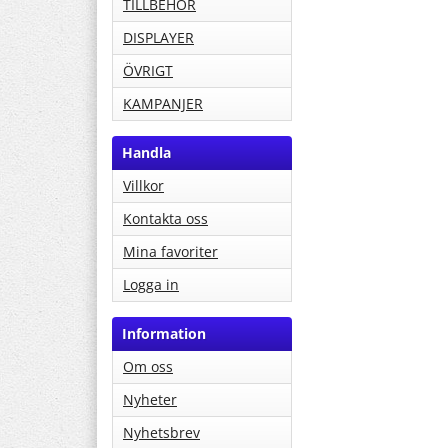
TILLBEHÖR
DISPLAYER
ÖVRIGT
KAMPANJER
Handla
Villkor
Kontakta oss
Mina favoriter
Logga in
Information
Om oss
Nyheter
Nyhetsbrev