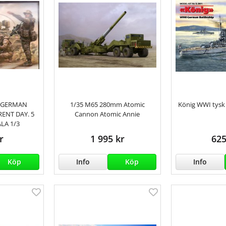
 GERMAN
1/35 M65 280mm Atomic
König WWI tysk 
RENT DAY. 5
Cannon Atomic Annie
LA 1/3
r
1 995 kr
625
Köp
Info
Köp
Info