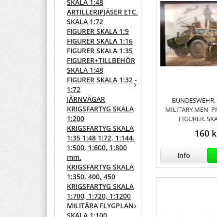
SKALA 1:48
ARTILLERIPJÄSER ETC.
SKALA 1:72
FIGURER SKALA 1:9
FIGURER SKALA 1:16
FIGURER SKALA 1:35
FIGURER+TILLBEHÖR
SKALA 1:48
FIGURER SKALA 1:32 -
1:72
JÄRNVÄGAR
BUNDESWEHR.
KRIGSFARTYG SKALA
MILITARY MEN, P
1:200
FIGURER. SKA
KRIGSFARTYG SKALA
160 k
1:35 1:48 1:72, 1:144.
1:500, 1:600, 1:800
Info
mm.
KRIGSFARTYG SKALA
1:350, 400, 450
KRIGSFARTYG SKALA
1:700, 1:720, 1:1200
MILITÄRA FLYGPLAN
SKALA 1:100