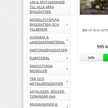
LIM & MOTSVARANDE
TILL ALLA VÅRA
BYGGSATSER.
MODELLFLYGPLAN,
BYGGSATSER OCH
TILLBEHÖR
BM-13-16 on G710
DIORAMA &
LANDSKAPSMATERIAL
595 k
KARTONGBYGGSATSER
Info
ELMATERIAL
RADIOSTYRDA
MODELLER
TRÄ OCH
METALLBYGGSATSER
KATALOGER, BÖCKER,
TIDNINGAR mm,
ÅNGMASKINER &