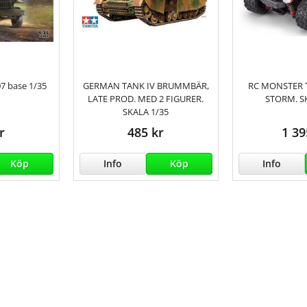
7 base 1/35
GERMAN TANK IV BRUMMBÄR,
RC MONSTER 
LATE PROD. MED 2 FIGURER.
STORM. S
SKALA 1/35
r
485 kr
1 39
Köp
Info
Köp
Info