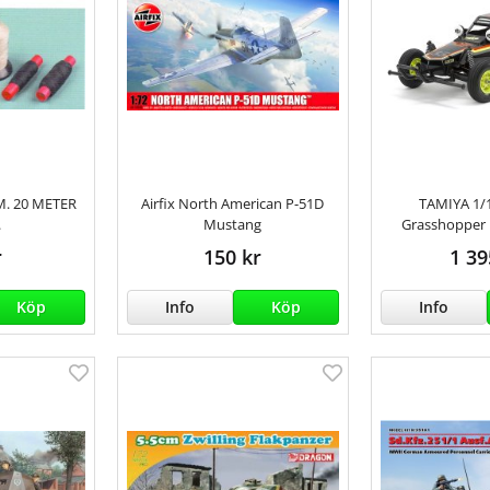
M. 20 METER
Airfix North American P-51D
TAMIYA 1/
.
Mustang
Grasshopper 
r
150 kr
1 39
Köp
Info
Köp
Info