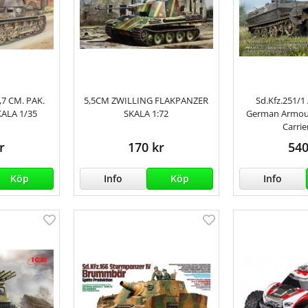
,7 CM. PAK.
5,5CM ZWILLING FLAKPANZER
Sd.Kfz.251/1
KALA 1/35
SKALA 1:72
German Armou
Carrie
r
170 kr
540
Köp
Info
Köp
Info