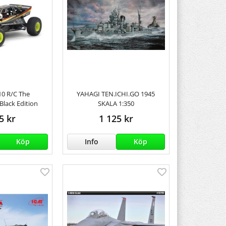
10 R/C The
YAHAGI TEN.ICHI.GO 1945
Black Edition
SKALA 1:350
5 kr
1 125 kr
Köp
Info
Köp