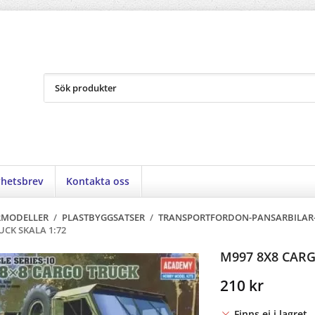
hetsbrev
Kontakta oss
RMODELLER
/
PLASTBYGGSATSER
/
TRANSPORTFORDON-PANSARBILAR
UCK SKALA 1:72
M997 8X8 CARG
210 kr
Finns ej i lagret