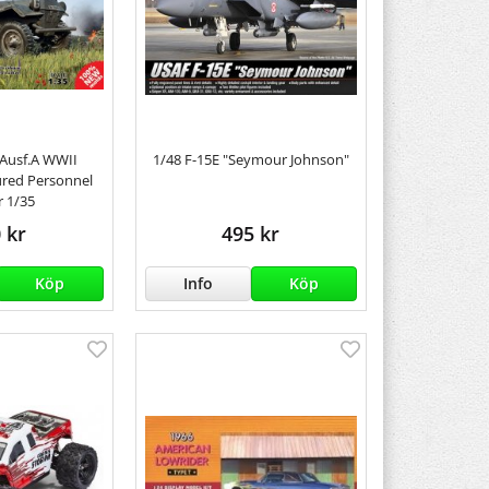
 Ausf.A WWII
1/48 F-15E "Seymour Johnson"
red Personnel
r 1/35
 kr
495 kr
Köp
Info
Köp