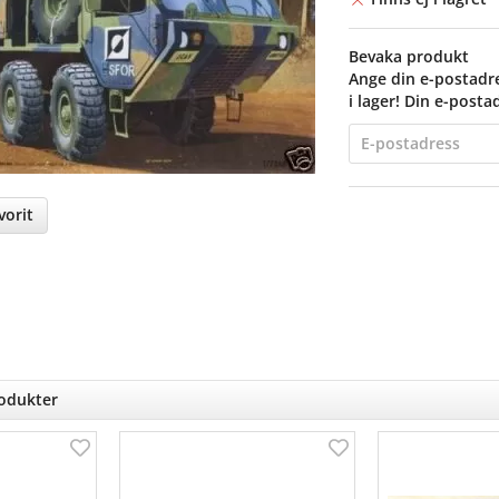
Bevaka produkt
Ange din e-postadre
i lager! Din e-posta
orit
nterest
rodukter