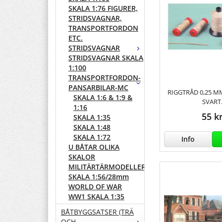
SKALA 1:76 FIGURER,
STRIDSVAGNAR,
TRANSPORTFORDON
ETC.
STRIDSVAGNAR
STRIDSVAGNAR SKALA
1:100
TRANSPORTFORDON-
PANSARBILAR-MC
RIGGTRÅD 0,25 M
SKALA 1:6 & 1:9 &
SVART
1:16
55 k
SKALA 1:35
SKALA 1:48
SKALA 1:72
Info
U BÅTAR OLIKA
SKALOR
MILITÄRTÄRMODELLER
SKALA 1:56/28mm
WORLD OF WAR
WW1 SKALA 1:35
BÅTBYGGSATSER (TRÄ
OCH