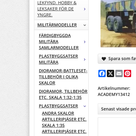
LEKFYND. HOBBY &
LEKSAKER FÖR DE
YNGRE.
MILITÄRMODELLER
FÄRDIGBYGGDA
MILITÄRA
SAMLARMODELLER
PLASTBYGGSATSER
Spara som fav
MILITÄRA
DIORAMOR-BATTLESET-
Facebook
X
Email
Pi
TILLBEHÖR I OLIKA
SKALOR
Artikelnummer:
DIORAMOR, TILLBEHÖR
ACADEMY13412
ETC. SKALA 1:32-1:35
PLASTBYGGSATSER
Senast visade p
ANDRA SKALOR
ARTILLERIPJÄSER ETC.
SKALA 1:35
ARTILLERIPJÄSER ETC.