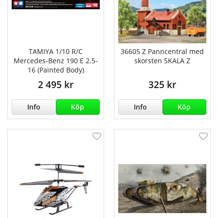
TAMIYA 1/10 R/C
36605 Z Panncentral med
Mercedes-Benz 190 E 2.5-
skorsten SKALA Z
16 (Painted Body)
2 495 kr
325 kr
Info
Köp
Info
Köp