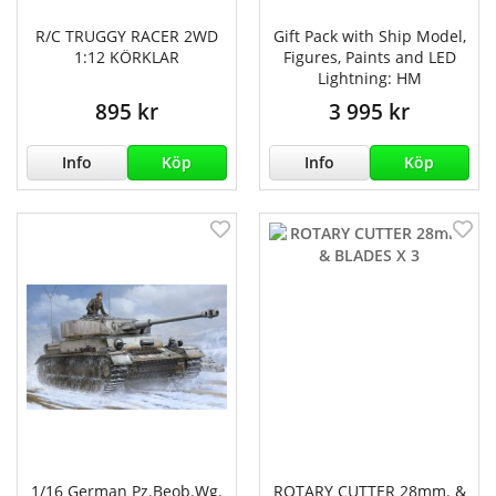
R/C TRUGGY RACER 2WD
Gift Pack with Ship Model,
1:12 KÖRKLAR
Figures, Paints and LED
Lightning: HM
895 kr
3 995 kr
Info
Köp
Info
Köp
1/16 German Pz.Beob.Wg.
ROTARY CUTTER 28mm. &