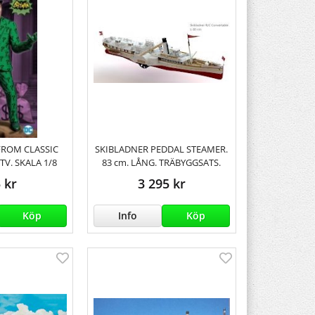
FROM CLASSIC
SKIBLADNER PEDDAL STEAMER.
TV. SKALA 1/8
83 cm. LÅNG. TRÄBYGGSATS.
 kr
3 295 kr
Köp
Info
Köp