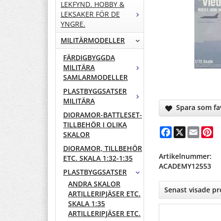
LEKFYND. HOBBY &
LEKSAKER FÖR DE
YNGRE.
MILITÄRMODELLER
FÄRDIGBYGGDA
MILITÄRA
SAMLARMODELLER
PLASTBYGGSATSER
MILITÄRA
Spara som fav
DIORAMOR-BATTLESET-
TILLBEHÖR I OLIKA
Facebook
X
Email
Pi
SKALOR
DIORAMOR, TILLBEHÖR
Artikelnummer:
ETC. SKALA 1:32-1:35
ACADEMY12553
PLASTBYGGSATSER
ANDRA SKALOR
Senast visade p
ARTILLERIPJÄSER ETC.
SKALA 1:35
ARTILLERIPJÄSER ETC.