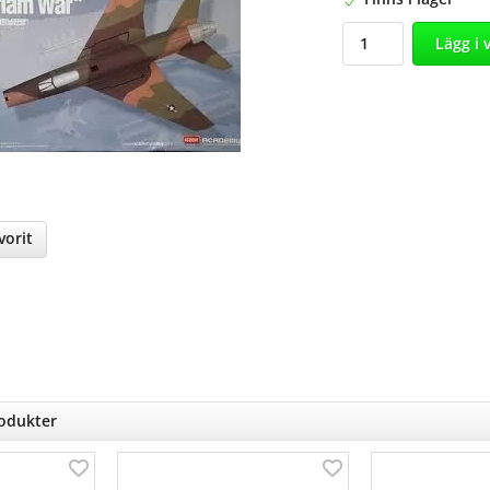
Lägg i 
orit
nterest
rodukter