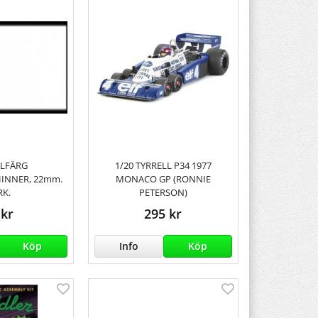
LFÄRG
1/20 TYRRELL P34 1977
INNER, 22mm.
MONACO GP (RONNIE
RK.
PETERSON)
 kr
295 kr
Köp
Info
Köp