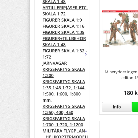
SKALA 1:48
ARTILLERIPJÄSER ETC.
SKALA 1:72
FIGURER SKALA 1:9
FIGURER SKALA 1:16
FIGURER SKALA 1:35
FIGURER+TILLBEHÖR
SKALA 1:48
FIGURER SKALA 1:32 -
1:72
JÄRNVÄGAR
KRIGSFARTYG SKALA
Minerydder ingeni
1:200
editon 1
KRIGSFARTYG SKALA
1:35 1:48 1:72, 1:144.
180 k
1:500, 1:600, 1:800
mm.
KRIGSFARTYG SKALA
Info
1:350, 400, 450
KRIGSFARTYG SKALA
1:700, 1:720, 1:1200
MILITÄRA FLYGPLAN
HELIKOPTERMODELLER