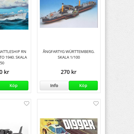
BATTLESHIP RN
ÅNGFARTYG WÜRTTEMBERG.
TO 1940. SKALA
SKALA 1/100
350
0 kr
270 kr
Köp
Info
Köp