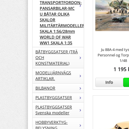
TRANSPORTFORDON-
PANSARBILAR-MC
U BÅTAR OLIKA
SKALOR
MILITÄRTÄRMODELLER
SKALA 1:56/28mm
WORLD OF WAR
WW1 SKALA 1:35
Ju 88A-4 med ty
BÅTBYGGSATSER (TRÄ
Personnel og Torp
OCH
1/48
KONSTMATERIAL)
1 195 
MODELLJÄRNVÄGS
ARTIKLAR.
Info
BILBANOR
PLASTBYGGSATSER
PLASTBYGGSATSER
Svenska modeller
HOBBYVERKTYG-
BELYSNING