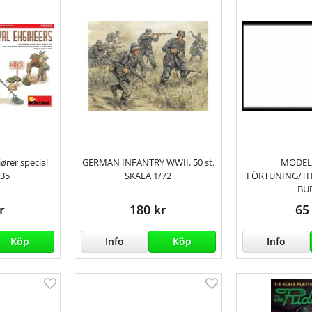
ører special
GERMAN INFANTRY WWII. 50 st.
MODEL
/35
SKALA 1/72
FÖRTUNING/TH
BU
r
180 kr
65
Köp
Info
Köp
Info