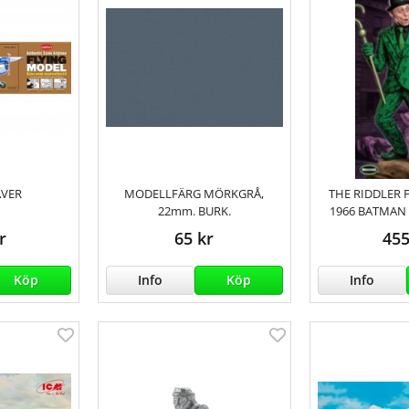
AVER
MODELLFÄRG MÖRKGRÅ,
THE RIDDLER 
22mm. BURK.
1966 BATMAN 
r
65 kr
455
Köp
Info
Köp
Info