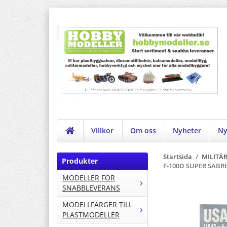
Villkor
Om oss
Nyheter
Ny
Startsida
/
MILITÄ
Produkter
F-100D SUPER SABR
MODELLER FÖR
SNABBLEVERANS
MODELLFÄRGER TILL
PLASTMODELLER