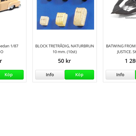
Sedan 1/87
BLOCK TRETRÅDIG, NATURBRUN
BATWING FROM
HO
10 mm. (10st)
JUSTICE. 
r
50 kr
1 28
Köp
Info
Köp
Info