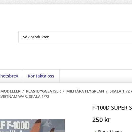
hetsbrev
Kontakta oss
RMODELLER
/
PLASTBYGGSATSER
/
MILITÄRA FLYGPLAN
/
SKALA 1:72
EVIETNAM WAR. SKALA 1/72
F-100D SUPER 
250 kr
Finns i lager