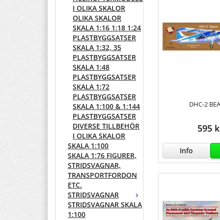
I OLIKA SKALOR
OLIKA SKALOR
SKALA 1:16 1:18 1:24
PLASTBYGGSATSER
SKALA 1:32, 35
PLASTBYGGSATSER
SKALA 1:48
PLASTBYGGSATSER
SKALA 1:72
PLASTBYGGSATSER
DHC-2 BE
SKALA 1:100 & 1:144
PLASTBYGGSATSER
DIVERSE TILLBEHÖR
595 k
I OLIKA SKALOR
SKALA 1:100
Info
SKALA 1:76 FIGURER,
STRIDSVAGNAR,
TRANSPORTFORDON
ETC.
STRIDSVAGNAR
STRIDSVAGNAR SKALA
1:100