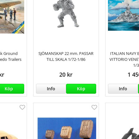
sk Ground
SJÖMANSKAP 22 mm. PASSAR
ITALIAN NAVY 
edo Trailers
TILL SKALA 1/72-1/86
VITTORIO VENE
1/
kr
20 kr
1 45
Köp
Info
Köp
Info