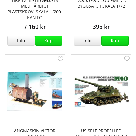
TIRPITZ. BÅTBYGGSATS
DOCKYARD EQUIPMENT.
MED FÄRDIGT
BYGGSATS I SKALA 1/72
PLASTSKROV. SKALA 1/200.
KAN FÖ
7 160 kr
395 kr
Info
Köp
Info
Köp
ÅNGMASKIN VICTOR
US SELF-PROPELLED