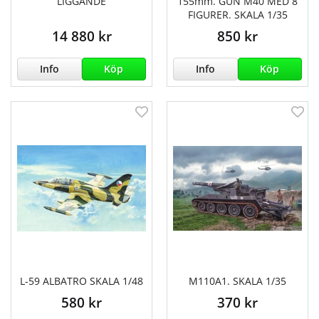
LIGGANDE
155mm. GUN M40 MED 8
FIGURER. SKALA 1/35
14 880 kr
850 kr
Info
Köp
Info
Köp
L-59 ALBATRO SKALA 1/48
M110A1. SKALA 1/35
580 kr
370 kr