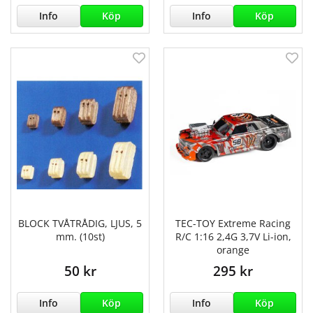
Info
Köp
Info
Köp
BLOCK TVÅTRÅDIG, LJUS, 5
TEC-TOY Extreme Racing
mm. (10st)
R/C 1:16 2,4G 3,7V Li-ion,
orange
50 kr
295 kr
Info
Köp
Info
Köp