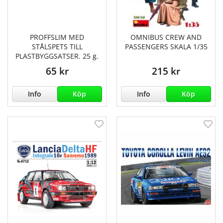
PROFFSLIM MED
OMNIBUS CREW AND
STÅLSPETS TILL
PASSENGERS SKALA 1/35
PLASTBYGGSATSER. 25 g.
65 kr
215 kr
Info
Köp
Info
Köp