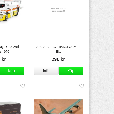
irage GR8 2nd
ARC AIR/PRO TRANSFORMER
s 1976
EU.
 kr
290 kr
Köp
Info
Köp