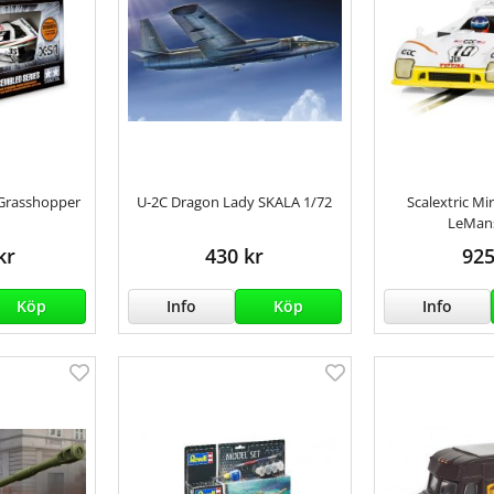
 Grasshopper
U-2C Dragon Lady SKALA 1/72
Scalextric M
LeMan
kr
430 kr
925
Köp
Info
Köp
Info