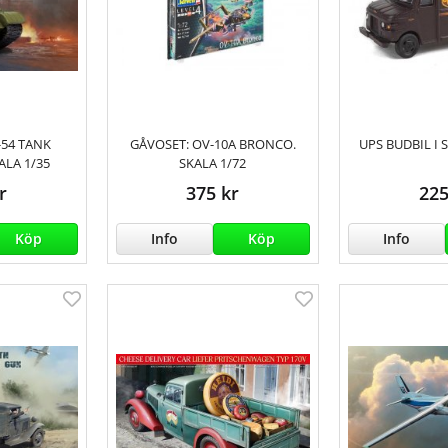
-54 TANK
GÅVOSET: OV-10A BRONCO.
UPS BUDBIL I 
ALA 1/35
SKALA 1/72
r
375 kr
225
Köp
Info
Köp
Info