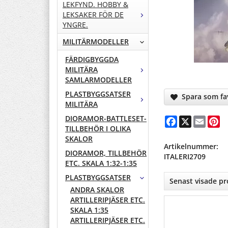
LEKFYND. HOBBY &
LEKSAKER FÖR DE
YNGRE.
MILITÄRMODELLER
FÄRDIGBYGGDA
MILITÄRA
SAMLARMODELLER
PLASTBYGGSATSER
Spara som fav
MILITÄRA
DIORAMOR-BATTLESET-
Facebook
X
Email
Pi
TILLBEHÖR I OLIKA
SKALOR
Artikelnummer:
DIORAMOR, TILLBEHÖR
ITALERI2709
ETC. SKALA 1:32-1:35
PLASTBYGGSATSER
Senast visade p
ANDRA SKALOR
ARTILLERIPJÄSER ETC.
SKALA 1:35
ARTILLERIPJÄSER ETC.