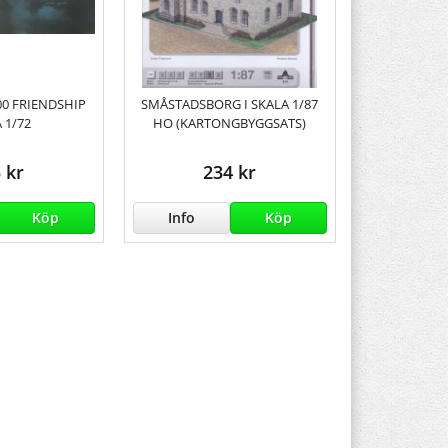
00 FRIENDSHIP
SMÅSTADSBORG I SKALA 1/87
 1/72
HO (KARTONGBYGGSATS)
 kr
234 kr
Köp
Info
Köp