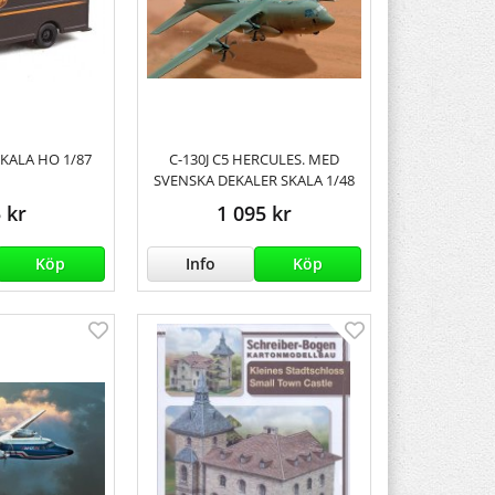
SKALA HO 1/87
C-130J C5 HERCULES. MED
SVENSKA DEKALER SKALA 1/48
 kr
1 095 kr
Köp
Info
Köp