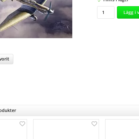
Lägg i 
orit
nterest
rodukter