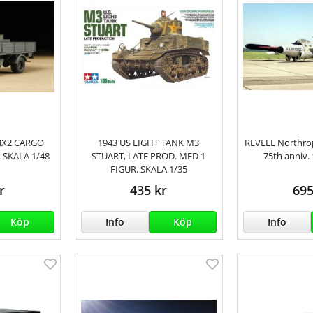
4X2 CARGO
1943 US LIGHT TANK M3
REVELL Northrop
 SKALA 1/48
STUART, LATE PROD. MED 1
75th anniv. 1
FIGUR. SKALA 1/35
r
435 kr
695
Köp
Info
Köp
Info