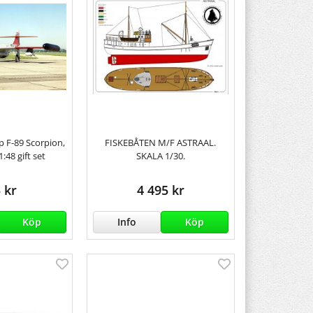
 F-89 Scorpion,
FISKEBÅTEN M/F ASTRAAL.
:48 gift set
SKALA 1/30.
 kr
4 495 kr
Köp
Info
Köp