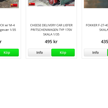
UCK w/ M-4
CHEESE DELIVERY CAR LIEFER
FOKKER F-27-4
gevær 1/35
PRITSCHENWAGEN TYP 170V
SKALA
SKALA 1/35
r
495 kr
435
Köp
Info
Köp
Info