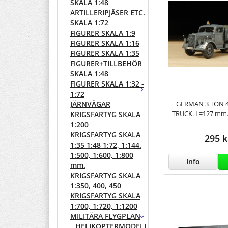
SKALA 1:48
ARTILLERIPJÄSER ETC.
SKALA 1:72
FIGURER SKALA 1:9
FIGURER SKALA 1:16
FIGURER SKALA 1:35
FIGURER+TILLBEHÖR
SKALA 1:48
FIGURER SKALA 1:32 -
1:72
GERMAN 3 TON 
JÄRNVÄGAR
TRUCK. L=127 mm.
KRIGSFARTYG SKALA
1:200
KRIGSFARTYG SKALA
295 k
1:35 1:48 1:72, 1:144.
1:500, 1:600, 1:800
Info
mm.
KRIGSFARTYG SKALA
1:350, 400, 450
KRIGSFARTYG SKALA
1:700, 1:720, 1:1200
MILITÄRA FLYGPLAN
HELIKOPTERMODELLER