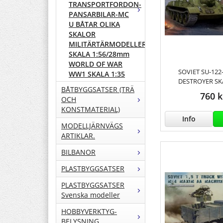
TRANSPORTFORDON-
PANSARBILAR-MC
U BÅTAR OLIKA
SKALOR
MILITÄRTÄRMODELLER
SKALA 1:56/28mm
WORLD OF WAR
SOVIET SU-122
WW1 SKALA 1:35
DESTROYER SK
BÅTBYGGSATSER (TRÄ
760 k
OCH
KONSTMATERIAL)
Info
MODELLJÄRNVÄGS
ARTIKLAR.
BILBANOR
PLASTBYGGSATSER
PLASTBYGGSATSER
Svenska modeller
HOBBYVERKTYG-
BELYSNING