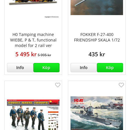
H0 Tamping machine
FOKKER F-27-400
WIEBE, P & T, functional
FRIENDSHIP SKALA 1/72
model for 2 rail ver
5 495 kr
435 kr
5 995 kr
Info
Köp
Info
Köp