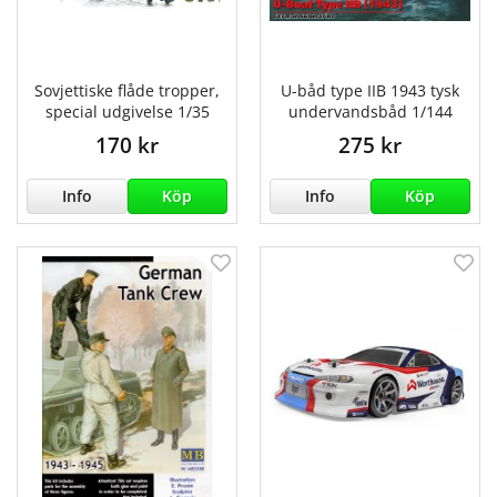
Sovjettiske flåde tropper,
U-båd type IIB 1943 tysk
special udgivelse 1/35
undervandsbåd 1/144
170 kr
275 kr
Info
Köp
Info
Köp