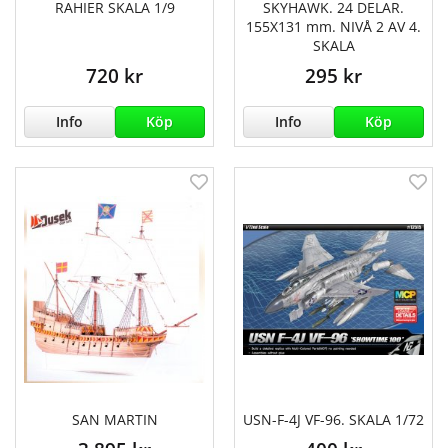
RAHIER SKALA 1/9
SKYHAWK. 24 DELAR.
155X131 mm. NIVÅ 2 AV 4.
SKALA
720 kr
295 kr
Info
Köp
Info
Köp
SAN MARTIN
USN-F-4J VF-96. SKALA 1/72