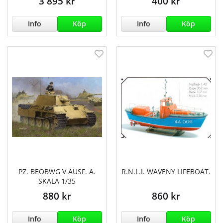
3 895 kr
400 kr
Info
Köp
Info
Köp
PZ. BEOBWG V AUSF. A.
R.N.L.I. WAVENY LIFEBOAT.
SKALA 1/35
880 kr
860 kr
Info
Köp
Info
Köp