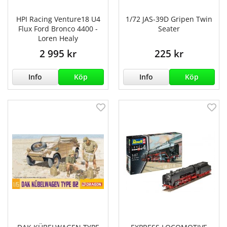
HPI Racing Venture18 U4
1/72 JAS-39D Gripen Twin
Flux Ford Bronco 4400 -
Seater
Loren Healy
2 995 kr
225 kr
Info
Köp
Info
Köp