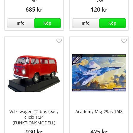
50
1/35
685 kr
120 kr
Info
Köp
Info
Köp
Volkswagen T2 bus (easy
Academy Mig-29as 1/48
click) 1:24
(FUNKTIONSMODELL)
930 kr
425 kr