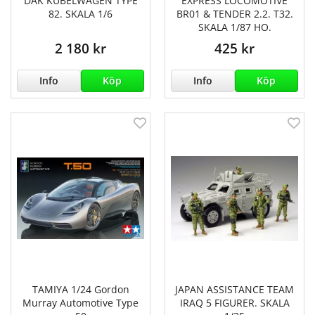
DAK KÜBELWAGEN TYPE
EXPRESS LOCOMOTIVE
82. SKALA 1/6
BR01 & TENDER 2.2. T32.
SKALA 1/87 HO.
2 180 kr
425 kr
Info
Köp
Info
Köp
TAMIYA 1/24 Gordon
JAPAN ASSISTANCE TEAM
Murray Automotive Type
IRAQ 5 FIGURER. SKALA