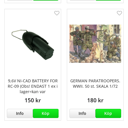
9,6V NI-CAD BATTERY FOR
GERMAN PARATROOPERS.
RC-09 (Obs! ENDAST 1 ex i
WWII. 50 st. SKALA 1/72
lager=kan var
150 kr
180 kr
Info
Köp
Info
Köp