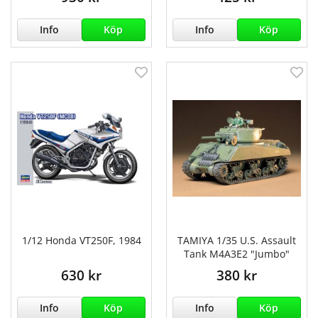
Info
Köp
Info
Köp
1/12 Honda VT250F, 1984
TAMIYA 1/35 U.S. Assault
Tank M4A3E2 "Jumbo"
630 kr
380 kr
Info
Köp
Info
Köp