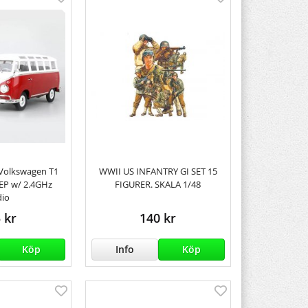
 Volkswagen T1
WWII US INFANTRY GI SET 15
EP w/ 2.4GHz
FIGURER. SKALA 1/48
dio
 kr
140 kr
Köp
Info
Köp