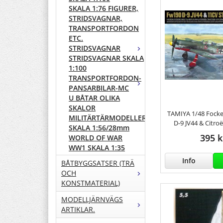
SKALA 1:76 FIGURER,
STRIDSVAGNAR,
TRANSPORTFORDON
ETC.
STRIDSVAGNAR
STRIDSVAGNAR SKALA
1:100
TRANSPORTFORDON-
PANSARBILAR-MC
U BÅTAR OLIKA
SKALOR
TAMIYA 1/48 Fock
MILITÄRTÄRMODELLER
D-9 JV44 & Citro
SKALA 1:56/28mm
395 k
WORLD OF WAR
WW1 SKALA 1:35
Info
BÅTBYGGSATSER (TRÄ
OCH
KONSTMATERIAL)
MODELLJÄRNVÄGS
ARTIKLAR.