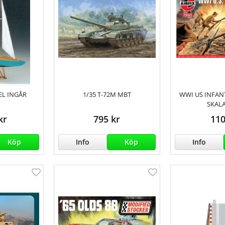
GEL INGÅR
1/35 T-72M MBT
WWI US INFANT
SKALA
kr
795 kr
110
Köp
Info
Köp
Info