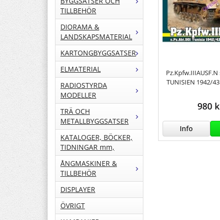
BYGGSATSER OCH
TILLBEHÖR
DIORAMA &
LANDSKAPSMATERIAL
KARTONGBYGGSATSER
ELMATERIAL
Pz.Kpfw.IIIAUSF.N 
TUNISIEN 1942/43
RADIOSTYRDA
MODELLER
980 k
TRÄ OCH
METALLBYGGSATSER
Info
KATALOGER, BÖCKER,
TIDNINGAR mm,
ÅNGMASKINER &
TILLBEHÖR
DISPLAYER
ÖVRIGT