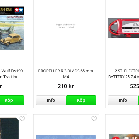
e-Wulf Fw190
PROPELLER R 3 BLADS 65 mm.
2 ST. ELECT
ën Traction
M4
BATTERY 25 7,4 
r
210 kr
525
Köp
Info
Köp
Info