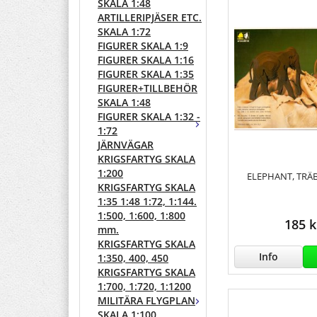
SKALA 1:48
ARTILLERIPJÄSER ETC.
SKALA 1:72
FIGURER SKALA 1:9
FIGURER SKALA 1:16
FIGURER SKALA 1:35
FIGURER+TILLBEHÖR
SKALA 1:48
FIGURER SKALA 1:32 -
1:72
JÄRNVÄGAR
KRIGSFARTYG SKALA
1:200
ELEPHANT, TRÄ
KRIGSFARTYG SKALA
1:35 1:48 1:72, 1:144.
1:500, 1:600, 1:800
185 k
mm.
KRIGSFARTYG SKALA
Info
1:350, 400, 450
KRIGSFARTYG SKALA
1:700, 1:720, 1:1200
MILITÄRA FLYGPLAN
SKALA 1:100