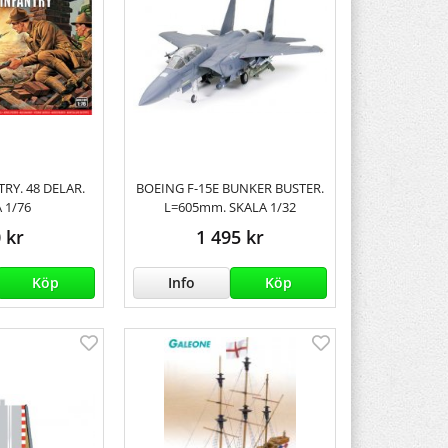
RY. 48 DELAR.
BOEING F-15E BUNKER BUSTER.
 1/76
L=605mm. SKALA 1/32
 kr
1 495 kr
Köp
Info
Köp