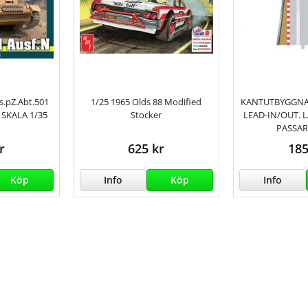
s.pZ.Abt.501
1/25 1965 Olds 88 Modified
KANTUTBYGGNA
 SKALA 1/35
Stocker
LEAD-IN/OUT. 
PASSAR
r
625 kr
185
Köp
Info
Köp
Info