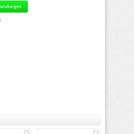
varukorgen
: