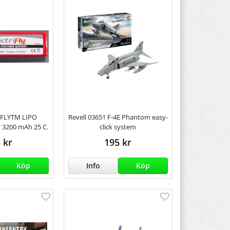
RIFLYTM LIPO
Revell 03651 F-4E Phantom easy-
V 3200 mAh 25 C.
click system
 kr
195 kr
Köp
Info
Köp