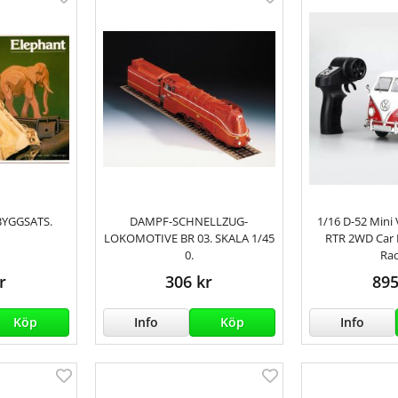
BYGGSATS.
DAMPF-SCHNELLZUG-
1/16 D-52 Mini
LOKOMOTIVE BR 03. SKALA 1/45
RTR 2WD Car 
0.
Ra
r
306 kr
895
Köp
Info
Köp
Info