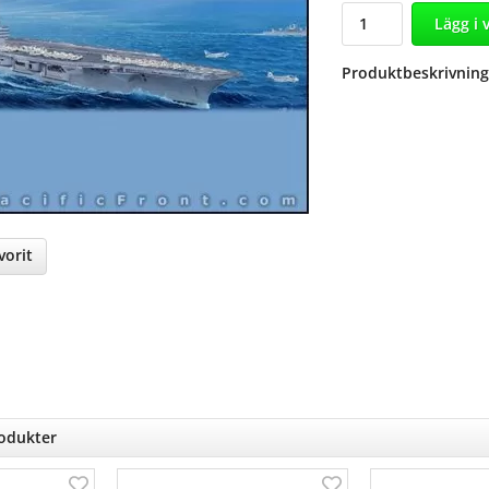
Lägg i 
Produktbeskrivning
orit
nterest
rodukter