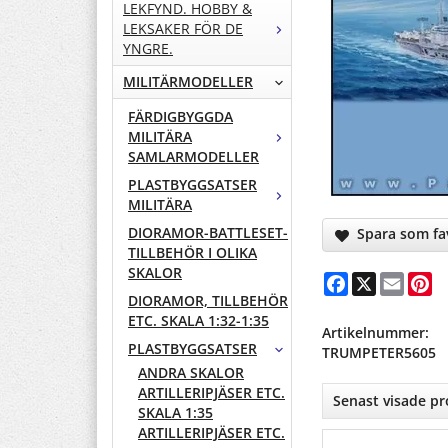
LEKFYND. HOBBY &
LEKSAKER FÖR DE
YNGRE.
MILITÄRMODELLER
FÄRDIGBYGGDA
MILITÄRA
SAMLARMODELLER
PLASTBYGGSATSER
MILITÄRA
DIORAMOR-BATTLESET-
Spara som fav
TILLBEHÖR I OLIKA
SKALOR
Facebook
X
Email
Pi
DIORAMOR, TILLBEHÖR
ETC. SKALA 1:32-1:35
Artikelnummer:
PLASTBYGGSATSER
TRUMPETER5605
ANDRA SKALOR
ARTILLERIPJÄSER ETC.
Senast visade p
SKALA 1:35
ARTILLERIPJÄSER ETC.