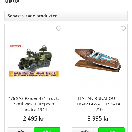
AUE585
Senast visade produkter
1/6 SAS Raider 4x4 Truck,
ITALIAN RUNABOUT.
Northwest European
TRÄBYGGSATS I SKALA
Theatre 1944
1/10
2 495 kr
3 995 kr
Info
Köp
Info
Köp