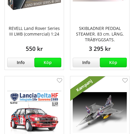
REVELL Land Rover Series
SKIBLADNER PEDDAL
III LWB (commercial) 1:24
STEAMER. 83 cm. LÅNG.
TRÄBYGGSATS.
550 kr
3 295 kr
Info
Köp
Info
Köp
Kampanj