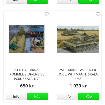
BATTLE OF ARRAS-
WITTMANS LAST TIGER
ROMMEL´S OFFENSIVE
INCL. WITTMANN. SKALA
1940. SKALA 1/72
1/35
650 kr
1 030 kr
Info
Köp
Info
Köp