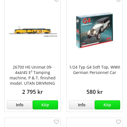
26700 H0 Unimat 09-
1/24 Typ G4 Soft Top, WWII
4x4/4S E³ Tamping
German Personnel Car
machine, P & T, finished
model. UTAN DRIVNING
2 795 kr
580 kr
Info
Köp
Info
Köp