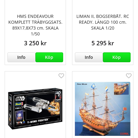
HMS ENDEAVOUR
LIMAN II, BOGSERBÅT. RC
KOMPLETT TRÄBYGGSATS.
READY. LÄNGD 100 cm.
89X17,8X73 cm. SKALA
SKALA 1/20
1/50
3 250 kr
5 295 kr
Info
Köp
Info
Köp