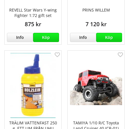
REVELL Star Wars Y-wing
PRINS WILLEM
Fighter 1:72 gift set
875 kr
7 120 kr
Info
Köp
Info
Köp
TRÄLIM VATTENFAST 250
TAMIYA 1/10 R/C Toyota
g. ETT LIM FRÅN UHU
Land Cruiser 40 (CR-01)