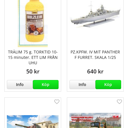
TRÄLIM 75 g. TORKTID 10-
PZ.KPFW. IV MIT PANTHER
15 minuter. ETT LIM FRÅN
F FURRET. SKALA 1/25
UHU
50 kr
640 kr
Info
Köp
Info
Köp