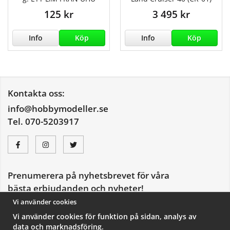
125 kr
3 495 kr
Info
Köp
Info
Köp
Kontakta oss:
info@hobbymodeller.se
Tel. 070-5203917
Prenumerera på nyhetsbrevet för våra
bästa erbjudanden och nyheter!
E-
Vi använder cookies
postadress
Vi använder cookies för funktion på sidan, analys av
De uppgifter du matar in kommer endast användas till våra nyhetsbrev.
data och marknadsföring.