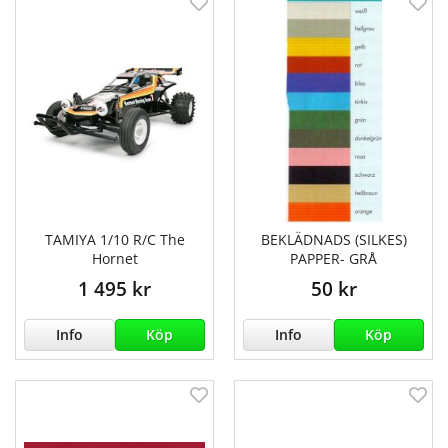
TAMIYA 1/10 R/C The
BEKLÄDNADS (SILKES)
Hornet
PAPPER- GRÅ
1 495 kr
50 kr
Info
Köp
Info
Köp