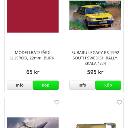
MODELLBÅTSFÄRG
SUBARU LEGACY RS 1992
LJUSRÖD, 22mm. BURK.
SOUTH SWEDISH RALLY.
SKALA 1/24
65 kr
595 kr
Info
Köp
Info
Köp