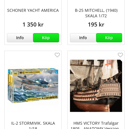
SCHONER YACHT AMERICA
B-25 MITCHELL, (1940)
SKALA 1/72
1 350 kr
195 kr
Info
Köp
Info
Köp
IL-2 STORMIVIK. SKALA
HMS VICTORY Trafalgar
1/18
1805 - ANATOMY Version -