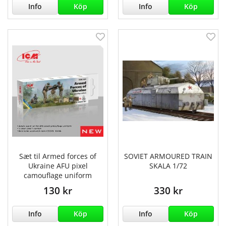
Info
Köp
Info
Köp
Sæt til Armed forces of
SOVIET ARMOURED TRAIN
Ukraine AFU pixel
SKALA 1/72
camouflage uniform
130 kr
330 kr
Info
Köp
Info
Köp