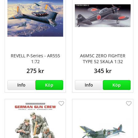
REVELL P-Series - AR555
A6M5C ZERO FIGHTER
1:72
TYPE 52 SKALA 1:32
275 kr
345 kr
Info
Köp
Info
Köp