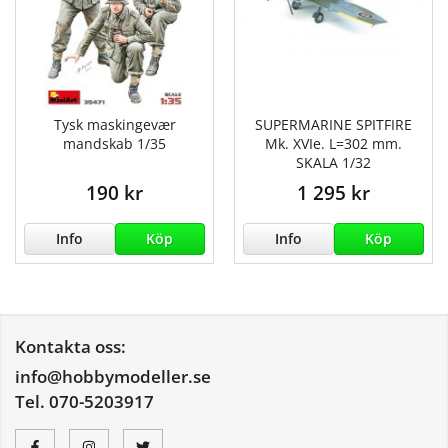
Tysk maskingevær
SUPERMARINE SPITFIRE
mandskab 1/35
Mk. XVIe. L=302 mm.
SKALA 1/32
190 kr
1 295 kr
Info
Köp
Info
Köp
Kontakta oss:
info@hobbymodeller.se
Tel. 070-5203917